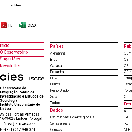
Identities
PDF
XLSX
Início
Países
Pub
O Observatório
Alemanha
OEm 
Sugestões
Brasil
OEm 
Newsletter
Canadá
OEm 
Espanha
OEm 
EUA
Emig
França
Esta
Observatório da
Reino Unido
Port
Emigração Centro de
Investigação e Estudos de
Suíça
Outr
Sociologia
Todos
Entr
Instituto Universitário de
Lisboa
Dados
A‐D
Av. das Forças Armadas,
Estimativas e dados globais
E‐H
1649-026 Lisboa, Portugal
Séries anuais
I‐L
T. (+351) 210 464 322
F. (+351) 217 940 074
Censos
M‐P