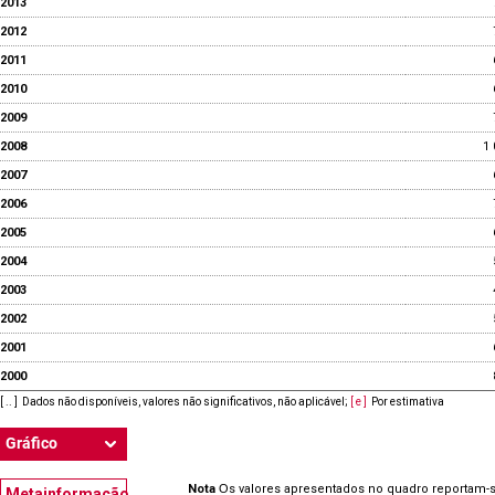
2013
2012
2011
2010
2009
2008
1 
2007
2006
2005
2004
2003
2002
2001
2000
[ .. ]
Dados não disponíveis, valores não significativos, não aplicável
;
[ e ]
Por estimativa
Gráfico
Nota
O
s valores apresentados no quadro reportam-s
Metainformação