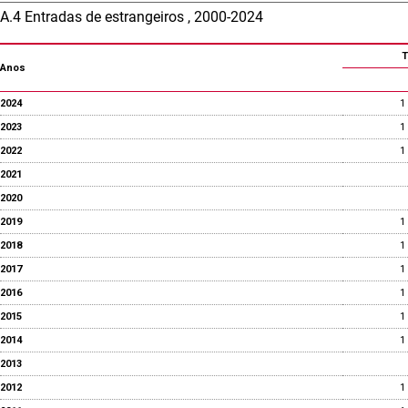
A.4 Entradas de estrangeiros , 2000-2024
T
Anos
2024
1
2023
1
2022
1
2021
2020
2019
1
2018
1
2017
1
2016
1
2015
1
2014
1
2013
2012
1