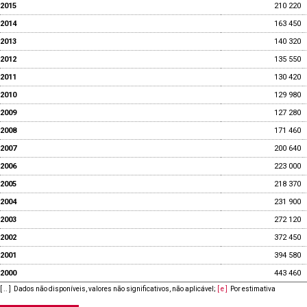
2015
210 220
2014
163 450
2013
140 320
2012
135 550
2011
130 420
2010
129 980
2009
127 280
2008
171 460
2007
200 640
2006
223 000
2005
218 370
2004
231 900
2003
272 120
2002
372 450
2001
394 580
2000
443 460
[ .. ]
Dados não disponíveis, valores não significativos, não aplicável
;
[ e ]
Por estimativa