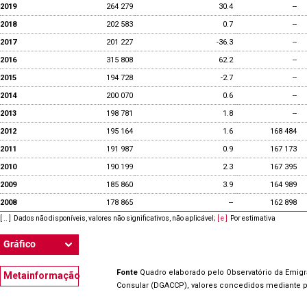
2019
264 279
30.4
--
2018
202 583
0.7
--
2017
201 227
-36.3
--
2016
315 808
62.2
--
2015
194 728
-2.7
--
2014
200 070
0.6
--
2013
198 781
1.8
--
2012
195 164
1.6
168 484
2011
191 987
0.9
167 173
2010
190 199
2.3
167 395
2009
185 860
3.9
164 989
2008
178 865
--
162 898
[ .. ]
Dados não disponíveis, valores não significativos, não aplicável
;
[ e ]
Por estimativa
Gráfico
Fonte
Quadro elaborado pelo Observatório da Emig
Metainformação
Consular (DGACCP), valores concedidos mediante 