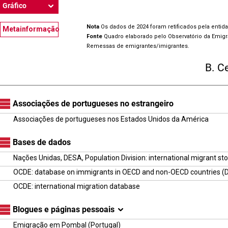
Gráfico
Nota
Os dados de 2024 foram retificados pela entid
Metainformação
Fonte
Quadro elaborado pelo Observatório da Emig
Remessas de emigrantes/imigrantes.
B. C
Associações de portugueses no estrangeiro
Associações de portugueses nos Estados Unidos da América
Bases de dados
Nações Unidas, DESA, Population Division: international migrant st
OCDE: database on immigrants in OECD and non-OECD countries (
OCDE: international migration database
Blogues e páginas pessoais
Emigração em Pombal (Portugal)