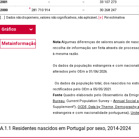
2001
--
--
33 107 273
2000
281 710 914
--
30 268 247
[ .. ]
Dados não disponíveis, valores não significativos, não aplicável
;
[ e ]
Por estimativa
Gráfico
Nota
Algumas diferenças de valores anuais de nasc
Metainformação
recolha de informação ser feita através de proces
à mesma razão.
Os dados da população estrangeira e com nacionalid
alterados pelo OEm a 01/06/2026.
Os dados da população total, dos nascidos no estra
rectificados pelo OEm a 05/05/2021.
Fonte
Quadro elaborado pelo Observatório da Emig
Bureau
, Current Population Survey –
Annual Social
Supplement");
OCDE, Data by Theme, Demography and 
estrangeira e com nacionalidade portuguesa);
Unite
A.1.1 Residentes nascidos em Portugal por sexo, 2014-2024