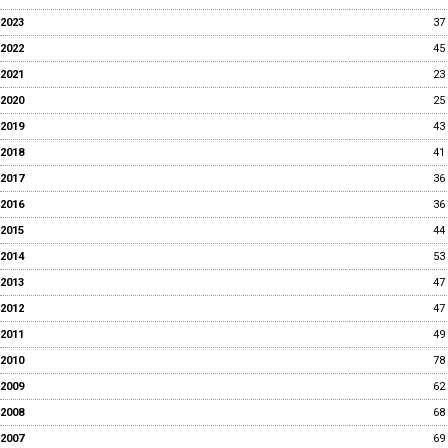
2023
37
2022
45
2021
23
2020
25
2019
43
2018
41
2017
36
2016
36
2015
44
2014
53
2013
47
2012
47
2011
49
2010
78
2009
62
2008
68
2007
69