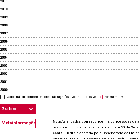
2011
1
2010
1
2009
1
2008
1
2007
1
2006
1
2005
1
2004
2003
2002
1
2001
1
2000
[ .. ]
Dados não disponíveis, valores não significativos, não aplicável
;
[ e ]
Por estimativa
Gráfico
Nota
A
s entradas correspondem a concessões de aut
Metainformação
nascimento, no ano fiscal terminado em 30 de Setem
Fonte
Quadro elaborado pelo Observatório da Emig