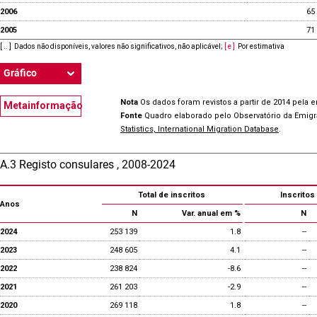
2006
65
2005
71
[ .. ]
Dados não disponíveis, valores não significativos, não aplicável
;
[ e ]
Por estimativa
Gráfico
Nota
Os dados foram revistos a partir de 2014 pela 
Metainformação
Fonte
Quadro elaborado pelo Observatório da Emig
Statistics, International Migration Database
.
A.3 Registo consulares , 2008-2024
Total de inscritos
Inscritos
Anos
N
Var. anual em %
N
2024
253 139
1.8
--
2023
248 605
4.1
--
2022
238 824
-8.6
--
2021
261 203
-2.9
--
2020
269 118
1.8
--