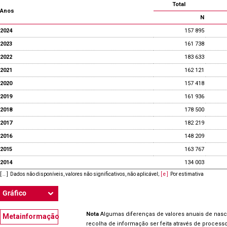
Total
Anos
N
2024
157 895
2023
161 738
2022
183 633
2021
162 121
2020
157 418
2019
161 936
2018
178 500
2017
182 219
2016
148 209
2015
163 767
2014
134 003
[ .. ]
Dados não disponíveis, valores não significativos, não aplicável
;
[ e ]
Por estimativa
Gráfico
Nota
Algumas diferenças de valores anuais de nasc
Metainformação
recolha de informação ser feita através de proces