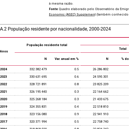
à mesma razão.
Fonte
Quadro elaborado pelo Observatório da Emig
Economic (ASEC) Supplemen
t (também conhecido 
A.2 População residente por nacionalidade, 2000-2024
População residente total
Total
Anos
N
Var. anual em %
N
% do 
2024
332 382 479
0.5
26 286 802
2023
330 631 695
0.6
24 595 301
2022
328 721 891
0.8
23 825 209
2021
326 195 440
0.3
22 164 662
2020
325 268 184
0.3
21 433 675
2019
324 355 831
0.4
22 518 810
2018
323 156 080
0.9
22 941 910
2017
320 371 994
0.5
22 758 740