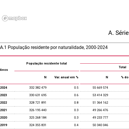
A. Séri
A.1 População residente por naturalidade, 2000-2024
População residente total
Total
Anos
N
Var. anual em %
N
% do 
2024
332 382 479
0.5
55 669 574
2023
330 631 695
0.6
53 414 329
2022
328 721 891
0.8
51 364 162
2021
326 195 440
0.3
49 266 476
2020
325 268 184
0.3
49 233 777
2019
324 355 831
0.4
50 340 046