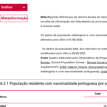
Gráfico
Nota
Algumas diferenças de valores anuais de nasc
Metainformação
recolha de informação ser feita através de proces
à mesma razão.
Os dados da população estrangeira e com nacionalid
alterados pelo OEm a 01/06/2026.
Os dados da população total, dos nascidos no estra
rectificados pelo OEm a 05/05/2021.
Fonte
Quadro elaborado pelo Observatório da Emig
Bureau
, Current Population Survey –
Annual Social
Supplement");
OCDE, Data by Theme, Demography and 
estrangeira e com nacionalidade portuguesa);
Unite
A.2.1 População residente com nacionalidade portuguesa por 
Total
Anos
2024
29