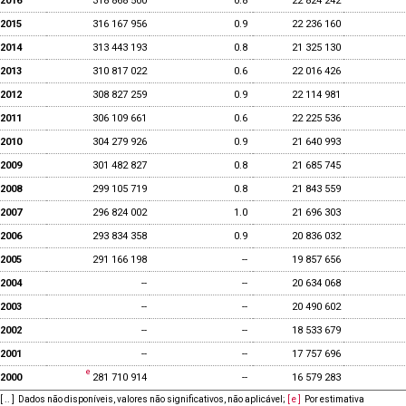
2016
318 868 500
0.8
22 824 242
2015
316 167 956
0.9
22 236 160
2014
313 443 193
0.8
21 325 130
2013
310 817 022
0.6
22 016 426
2012
308 827 259
0.9
22 114 981
2011
306 109 661
0.6
22 225 536
2010
304 279 926
0.9
21 640 993
2009
301 482 827
0.8
21 685 745
2008
299 105 719
0.8
21 843 559
2007
296 824 002
1.0
21 696 303
2006
293 834 358
0.9
20 836 032
2005
291 166 198
--
19 857 656
2004
--
--
20 634 068
2003
--
--
20 490 602
2002
--
--
18 533 679
2001
--
--
17 757 696
2000
281 710 914
--
16 579 283
[ .. ]
Dados não disponíveis, valores não significativos, não aplicável
;
[ e ]
Por estimativa