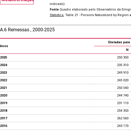
indicado).
Fonte
Quadro elaborado pelo Observatório da Emig
Statistics
, Table 21 - Persons Naturalized by Region a
A.6 Remessas , 2000-2025
Enviadas para 
Anos
N
2025
250 350
2024
235 310
2023
249 910
2022
245 020
2021
250 540
2020
244 740
2019
231 110
2018
254 350
2017
262 560
2016
243 170