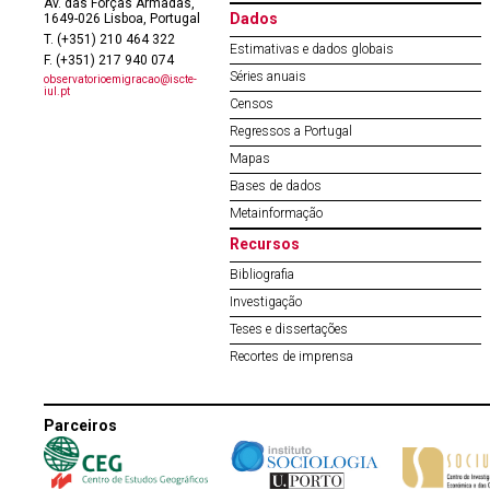
Av. das Forças Armadas,
Dados
1649-026 Lisboa, Portugal
T. (+351) 210 464 322
Estimativas e dados globais
F. (+351) 217 940 074
Séries anuais
observatorioemigracao@iscte-
iul.pt
Censos
Regressos a Portugal
Mapas
Bases de dados
Metainformação
Recursos
Bibliografia
Investigação
Teses e dissertações
Recortes de imprensa
Parceiros