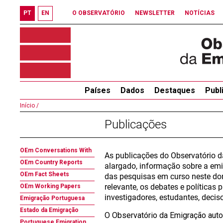
PT
EN
O OBSERVATÓRIO
NEWSLETTER
NOTÍCIAS
Países
Dados
Destaques
Publ
Início /
Publicações
OEm Conversations With
As publicações do Observatório d
OEm Country Reports
alargado, informação sobre a emi
OEm Fact Sheets
das pesquisas em curso neste do
relevante, os debates e políticas
OEm Working Papers
investigadores, estudantes, deciso
Emigração Portuguesa
Estado da Emigração
O Observatório da Emigração autor
Portuguese Emigration