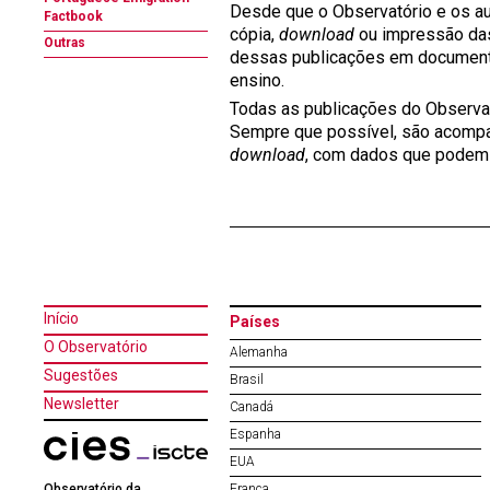
Desde que o Observatório e os au
Factbook
cópia,
download
ou impressão das
Outras
dessas publicações em document
ensino.
Todas as publicações do Observat
Sempre que possível, são acompa
download
, com dados que podem s
Início
Países
O Observatório
Alemanha
Sugestões
Brasil
Newsletter
Canadá
Espanha
EUA
Observatório da
França