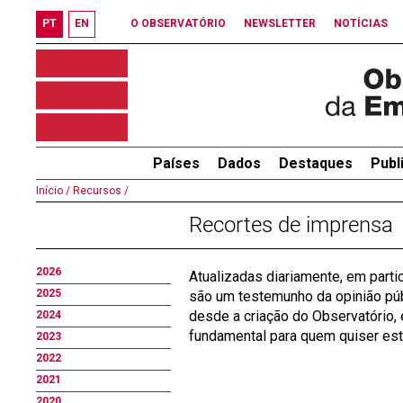
PT
EN
O OBSERVATÓRIO
NEWSLETTER
NOTÍCIAS
Países
Dados
Destaques
Publ
Início /
Recursos /
Recortes de imprensa
2026
Atualizadas diariamente, em parti
2025
são um testemunho da opinião públ
desde a criação do Observatório, 
2024
fundamental para quem quiser est
2023
2022
2021
2020