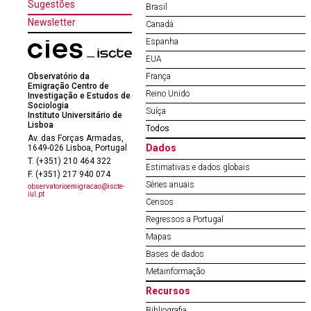
Sugestões
Brasil
Newsletter
Canadá
Espanha
EUA
Observatório da
França
Emigração Centro de
Reino Unido
Investigação e Estudos de
Sociologia
Suíça
Instituto Universitário de
Lisboa
Todos
Av. das Forças Armadas,
Dados
1649-026 Lisboa, Portugal
T. (+351) 210 464 322
Estimativas e dados globais
F. (+351) 217 940 074
Séries anuais
observatorioemigracao@iscte-
iul.pt
Censos
Regressos a Portugal
Mapas
Bases de dados
Metainformação
Recursos
Bibliografia