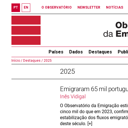
PT
EN
O OBSERVATÓRIO
NEWSLETTER
NOTÍCIAS
Países
Dados
Destaques
Publ
Início /
Destaques /
2025
2025
Emigraram 65 mil portug
Inês Vidigal
O Observatório da Emigração est
cinco mil do que em 2023, confirm
estabilização dos fluxos emigrat
deste século. [+]