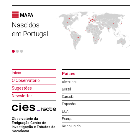
MAPA
as
Nascidos
Entradas de
Remessas
N
s
em Portugal
portugueses
recebidas
e
gal
em Portugal
Início
Países
O Observatório
Alemanha
Sugestões
Brasil
Newsletter
Canadá
Espanha
EUA
Observatório da
França
Emigração Centro de
Reino Unido
Investigação e Estudos de
Sociologia