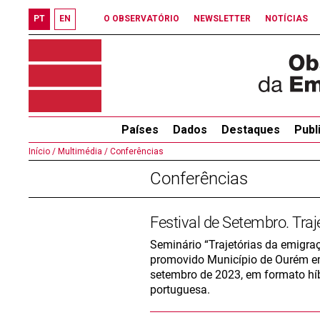
PT
EN
O OBSERVATÓRIO
NEWSLETTER
NOTÍCIAS
Países
Dados
Destaques
Publ
Início /
Multimédia /
Conferências
Conferências
Festival de Setembro. Traj
Seminário “Trajetórias da emigra
promovido Município de Ourém em
setembro de 2023, em formato hí
portuguesa.