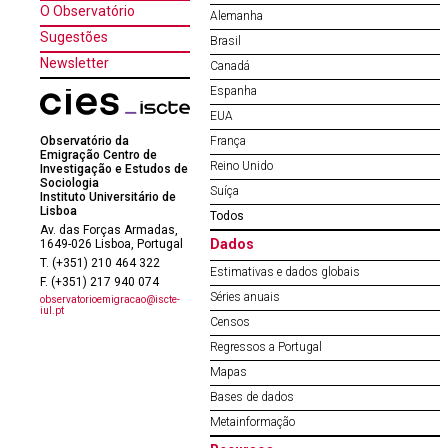
O Observatório
Alemanha
Sugestões
Brasil
Newsletter
Canadá
Espanha
EUA
Observatório da
França
Emigração Centro de
Reino Unido
Investigação e Estudos de
Sociologia
Suíça
Instituto Universitário de
Lisboa
Todos
Av. das Forças Armadas,
Dados
1649-026 Lisboa, Portugal
T. (+351) 210 464 322
Estimativas e dados globais
F. (+351) 217 940 074
Séries anuais
observatorioemigracao@iscte-
iul.pt
Censos
Regressos a Portugal
Mapas
Bases de dados
Metainformação