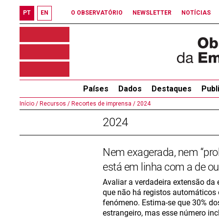
PT
EN
O OBSERVATÓRIO
NEWSLETTER
NOTÍCIAS
Países
Dados
Destaques
Publ
Início /
Recursos /
Recortes de imprensa /
2024
2024
Nem exagerada, nem “prob
está em linha com a de ou
Avaliar a verdadeira extensão da
que não há registos automáticos d
fenómeno. Estima-se que 30% dos
estrangeiro, mas esse número incl