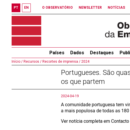
PT
EN
O OBSERVATÓRIO
NEWSLETTER
NOTÍCIAS
Países
Dados
Destaques
Publ
Início /
Recursos /
Recortes de imprensa /
2024
Portugueses. São qua
os que partem
2024-04-19
A comunidade portuguesa tem vin
a mais populosa de todas as 180 
Ver notícia completa em Contact