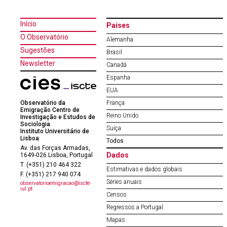
Início
Países
O Observatório
Alemanha
Sugestões
Brasil
Newsletter
Canadá
Espanha
EUA
Observatório da
França
Emigração Centro de
Reino Unido
Investigação e Estudos de
Sociologia
Suíça
Instituto Universitário de
Lisboa
Todos
Av. das Forças Armadas,
Dados
1649-026 Lisboa, Portugal
T. (+351) 210 464 322
Estimativas e dados globais
F. (+351) 217 940 074
Séries anuais
observatorioemigracao@iscte-
iul.pt
Censos
Regressos a Portugal
Mapas