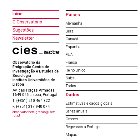
Início
Países
O Observatório
Alemanha
Sugestões
Brasil
Newsletter
Canadá
Espanha
EUA
Observatório da
França
Emigração Centro de
Reino Unido
Investigação e Estudos de
Sociologia
Suíça
Instituto Universitário de
Lisboa
Todos
Av. das Forças Armadas,
Dados
1649-026 Lisboa, Portugal
T. (+351) 210 464 322
Estimativas e dados globais
F. (+351) 217 940 074
Séries anuais
observatorioemigracao@iscte-
iul.pt
Censos
Regressos a Portugal
Mapas