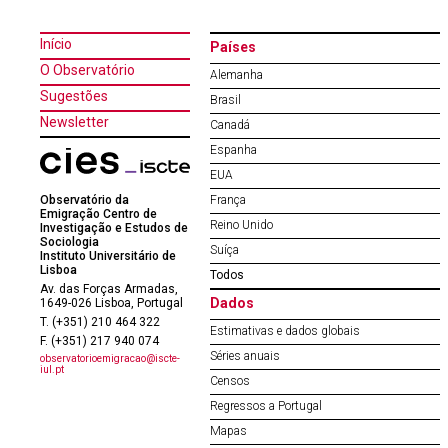
Início
Países
O Observatório
Alemanha
Sugestões
Brasil
Newsletter
Canadá
Espanha
EUA
Observatório da
França
Emigração Centro de
Reino Unido
Investigação e Estudos de
Sociologia
Suíça
Instituto Universitário de
Lisboa
Todos
Av. das Forças Armadas,
Dados
1649-026 Lisboa, Portugal
T. (+351) 210 464 322
Estimativas e dados globais
F. (+351) 217 940 074
Séries anuais
observatorioemigracao@iscte-
iul.pt
Censos
Regressos a Portugal
Mapas