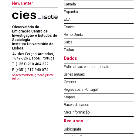
Newsletter
Canadá
Espanha
EUA
Observatório da
França
Emigração Centro de
Reino Unido
Investigação e Estudos de
Sociologia
Suíça
Instituto Universitário de
Lisboa
Todos
Av. das Forças Armadas,
Dados
1649-026 Lisboa, Portugal
T. (+351) 210 464 322
Estimativas e dados globais
F. (+351) 217 940 074
Séries anuais
observatorioemigracao@iscte-
iul.pt
Censos
Regressos a Portugal
Mapas
Bases de dados
Metainformação
Recursos
Bibliografia