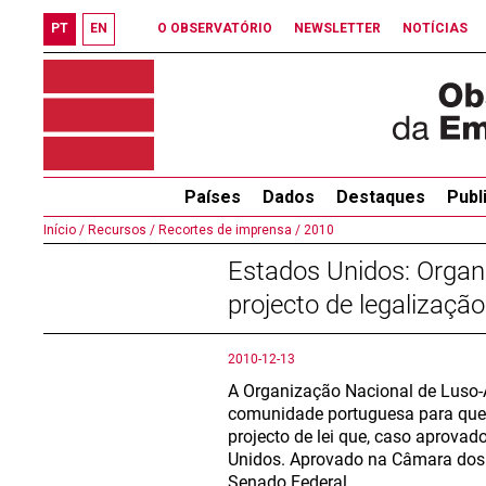
PT
EN
O OBSERVATÓRIO
NEWSLETTER
NOTÍCIAS
Países
Dados
Destaques
Publ
Início /
Recursos /
Recortes de imprensa /
2010
Estados Unidos: Organ
projecto de legalizaçã
2010-12-13
A Organização Nacional de Luso-
comunidade portuguesa para que 
projecto de lei que, caso aprovado
Unidos. Aprovado na Câmara dos 
Senado Federal.