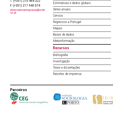
T. (+351) 210 464 322
Estimativas e dados globais
F. (+351) 217 940 074
Séries anuais
observatorioemigracao@iscte-
iul.pt
Censos
Regressos a Portugal
Mapas
Bases de dados
Metainformação
Recursos
Bibliografia
Investigação
Teses e dissertações
Recortes de imprensa
Parceiros