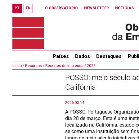
PT
EN
O OBSERVATÓRIO
NEWSLETTER
NOTÍCIAS
Países
Dados
Destaques
Publ
Início /
Recursos /
Recortes de imprensa /
2026
POSSO: meio século ao
Califórnia
2026-03-14
A POSSO, Portuguese Organization
dia 28 de março. Esta é uma inst
localizada na Califórnia, estad
se como uma instituição sem fins 
longo de meio século iniciativas de