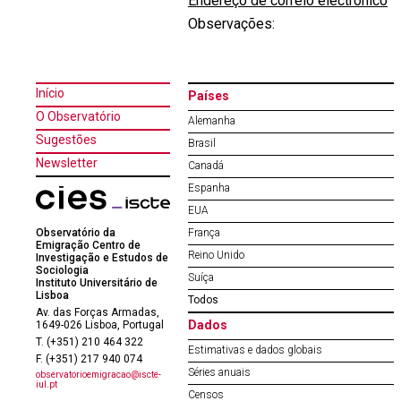
Endereço de correio electrónico
Observações:
Início
Países
O Observatório
Alemanha
Sugestões
Brasil
Newsletter
Canadá
Espanha
EUA
Observatório da
França
Emigração Centro de
Reino Unido
Investigação e Estudos de
Sociologia
Suíça
Instituto Universitário de
Lisboa
Todos
Av. das Forças Armadas,
Dados
1649-026 Lisboa, Portugal
T. (+351) 210 464 322
Estimativas e dados globais
F. (+351) 217 940 074
Séries anuais
observatorioemigracao@iscte-
iul.pt
Censos