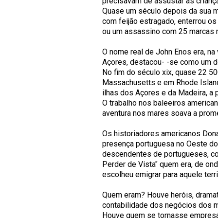
precisavam de assustar as crianç
Quase um século depois da sua mo
com feijão estragado, enterrou os
ou um assassino com 25 marcas no
O nome real de John Enos era, na v
Açores, destacou- -se como um do
No fim do século xix, quase 22 5
Massachusetts e em Rhode Island.
ilhas dos Açores e da Madeira, a p
O trabalho nos baleeiros americano
aventura nos mares soava a prome
Os historiadores americanos Dona
presença portuguesa no Oeste do
descendentes de portugueses, co
Perder de Vista" quem era, de ond
escolheu emigrar para aquele terri
Quem eram? Houve heróis, dramat
contabilidade dos negócios dos ma
Houve quem se tornasse empresá