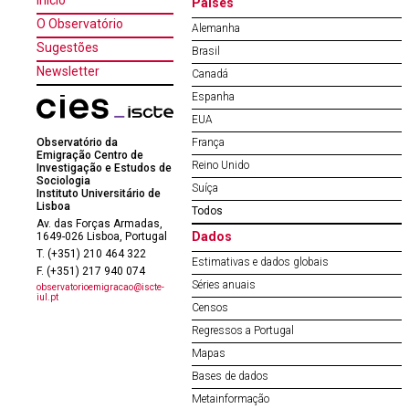
Início
Países
O Observatório
Alemanha
Sugestões
Brasil
Newsletter
Canadá
Espanha
EUA
Observatório da
França
Emigração Centro de
Reino Unido
Investigação e Estudos de
Sociologia
Suíça
Instituto Universitário de
Lisboa
Todos
Av. das Forças Armadas,
Dados
1649-026 Lisboa, Portugal
T. (+351) 210 464 322
Estimativas e dados globais
F. (+351) 217 940 074
Séries anuais
observatorioemigracao@iscte-
iul.pt
Censos
Regressos a Portugal
Mapas
Bases de dados
Metainformação