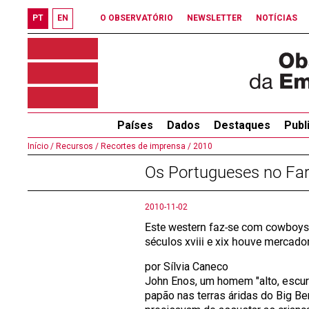
PT
EN
O OBSERVATÓRIO
NEWSLETTER
NOTÍCIAS
Países
Dados
Destaques
Publ
Início /
Recursos /
Recortes de imprensa /
2010
Os Portugueses no Far
2010-11-02
Este western faz-se com cowboys 
séculos xviii e xix houve mercador
por Sílvia Caneco
John Enos, um homem "alto, escuro
papão nas terras áridas do Big B