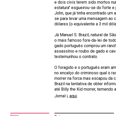
e dois civis terem sido mortos nu
estatura" esgueirou-se do forte 
John, que já tinha encontrado um 
se para levar uma mensagem ao co
dólares (o equivalente a 3 mil dól
Já Manuel S. Brazil, natural de Sã
o mais famoso fora-da-lei de tod
gado português comprou um rancho 
assassínio e roubo de gado e cava
testemunhou o contrato.
O foragido e o português eram ami
no encalço do criminoso qual o ras
morrer na forca mas escapou da ca
Brazil na tentativa de obter infor
até Billy the Kid morrer, temendo
Jornal i,
aqui
.