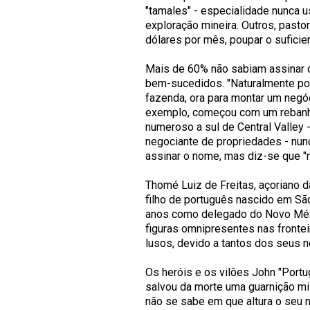
"tamales" - especialidade nunca 
exploração mineira. Outros, past
dólares por mês, poupar o suficie
Mais de 60% não sabiam assinar o
bem-sucedidos. "Naturalmente po
fazenda, ora para montar um negóc
exemplo, começou com um rebanho
numeroso a sul de Central Valley -
negociante de propriedades - nunc
assinar o nome, mas diz-se que "
Thomé Luiz de Freitas, açoriano da
filho de português nascido em Sã
anos como delegado do Novo Méx
figuras omnipresentes nas frontei
lusos, devido a tantos dos seus 
Os heróis e os vilões John "Port
salvou da morte uma guarnição mil
não se sabe em que altura o seu 