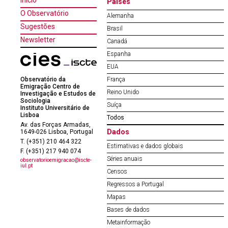
Início
Países
O Observatório
Alemanha
Sugestões
Brasil
Newsletter
Canadá
Espanha
EUA
Observatório da
França
Emigração Centro de
Reino Unido
Investigação e Estudos de
Sociologia
Suíça
Instituto Universitário de
Lisboa
Todos
Av. das Forças Armadas,
Dados
1649-026 Lisboa, Portugal
T. (+351) 210 464 322
Estimativas e dados globais
F. (+351) 217 940 074
Séries anuais
observatorioemigracao@iscte-
iul.pt
Censos
Regressos a Portugal
Mapas
Bases de dados
Metainformação