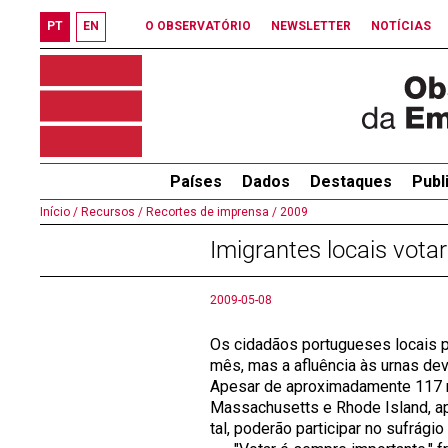
PT
EN
O OBSERVATÓRIO
NEWSLETTER
NOTÍCIAS
Países
Dados
Destaques
Publ
Início /
Recursos /
Recortes de imprensa /
2009
Imigrantes locais vota
2009-05-08
Os cidadãos portugueses locais p
mês, mas a afluência às urnas dev
Apesar de aproximadamente 117 mi
Massachusetts e Rhode Island, ap
tal, poderão participar no sufrágio