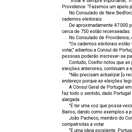
"Votar é sempre importante," fri
Providence. "Fazemos um apelo p
No Consulado de New Bedford, do
cadernos eleitorais.
De aproximadamente 47.000 pess
cerca de 750 estão recenseadas.
No Consulado de Providence, dos
"Os cadernos eleitorais estão t
votar," adiantou a Consul de Port
pessoas poderão inscrever-se para
Contudo, Coelho notou que as p
eleições anteriores, continuam a e
"Não precisam actualizar [o rec
endereço porque as eleições legis
A Cônsul Geral de Portugal em Bo
faz todo o sentido, dado Portugal
alargada.
"É ter uma voz que possa veicula
Bairos, dando como exemplos a po
João Pacheco, membro do Conse
compatriotas a votar.
"É uma ideia excelente. Portugal