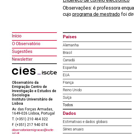
Endereço de correio electrónico
Observações: é professora enquad
cujo
programa de mestrado
foi dir
Início
Países
O Observatório
Alemanha
Sugestões
Brasil
Newsletter
Canadá
Espanha
EUA
Observatório da
França
Emigração Centro de
Reino Unido
Investigação e Estudos de
Sociologia
Suíça
Instituto Universitário de
Lisboa
Todos
Av. das Forças Armadas,
Dados
1649-026 Lisboa, Portugal
T. (+351) 210 464 322
Estimativas e dados globais
F. (+351) 217 940 074
Séries anuais
observatorioemigracao@iscte-
iul.pt