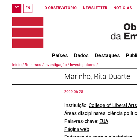
PT
EN
O OBSERVATÓRIO
NEWSLETTER
NOTÍCIAS
Países
Dados
Destaques
Publ
Início /
Recursos /
Investigação /
Investigadores /
Marinho, Rita Duarte
2009-06-28
Instituição:
College of Liberal Art
Áreas disciplinares: ciência polític
P
alavras-chave
:
EUA
.
Página web