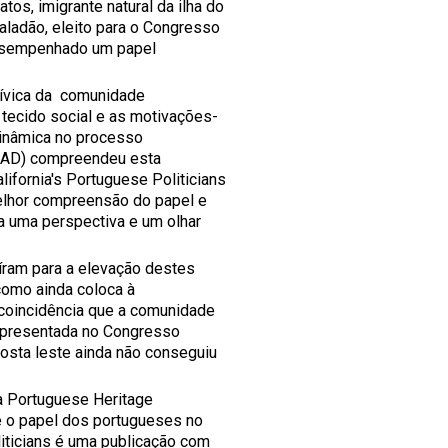
os, imigrante natural da ilha do
Valadão, eleito para o Congresso
desempenhado um papel
cívica da comunidade
 tecido social e as motivações-
inâmica no processo
FLAD) compreendeu esta
ifornia's Portuguese Politicians
elhor compreensão do papel e
a uma perspectiva e um olhar
uíram para a elevação destes
 como ainda coloca à
 coincidência que a comunidade
representada no Congresso
sta leste ainda não conseguiu
ra Portuguese Heritage
e o papel dos portugueses no
liticians é uma publicação com