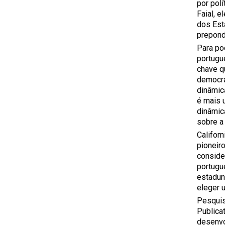
por polí
Faial, 
dos Est
prepond
Para po
portugu
chave q
democrá
dinâmic
é mais 
dinâmic
sobre a 
Califor
pioneir
conside
portugu
estadun
eleger 
Pesquis
Publica
desenvol