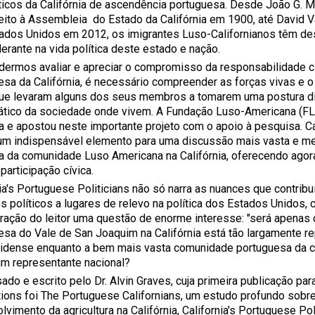
ticos da Califórnia de ascendência portuguesa. Desde João G. Mat
eleito à Assembleia do Estado da Califórnia em 1900, até David 
ados Unidos em 2012, os imigrantes Luso-Californianos têm 
erante na vida política deste estado e nação.
dermos avaliar e apreciar o compromisso da responsabilidade 
esa da Califórnia, é necessário compreender as forças vivas e o
ue levaram alguns dos seus membros a tomarem uma postura d
tico da sociedade onde vivem. A Fundação Luso-Americana (
a e apostou neste importante projeto com o apoio à pesquisa. Cal
um indispensável elemento para uma discussão mais vasta e m
a da comunidade Luso Americana na Califórnia, oferecendo agor
participação cívica.
nia's Portuguese Politicians não só narra as nuances que contrib
os políticos a lugares de relevo na política dos Estados Unidos,
ração do leitor uma questão de enorme interesse: "será apenas
esa do Vale de San Joaquim na Califórnia está tão largamente 
idense enquanto a bem mais vasta comunidade portuguesa da co
um representante nacional?
ado e escrito pelo Dr. Alvin Graves, cuja primeira publicação pa
tions foi The Portuguese Californians, um estudo profundo sobr
vimento da agricultura na Califórnia, California's Portuguese Po