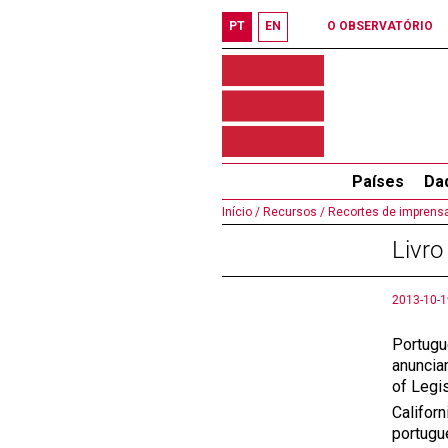
PT
EN
O OBSERVATÓRIO
Países
Da
Início /
Recursos /
Recortes de imprensa
Livro
2013-10-1
Portugu
anuncia
of Legis
Califor
portugu