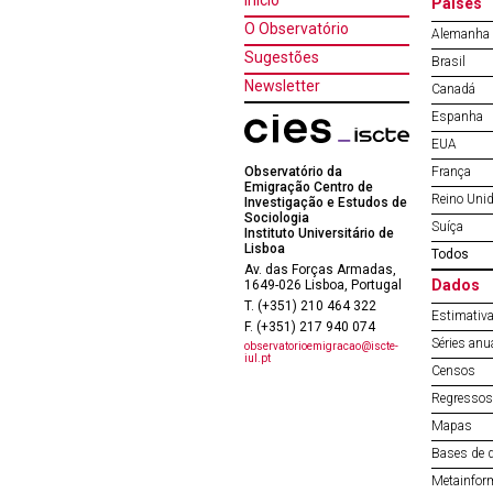
Início
Países
O Observatório
Alemanha
Sugestões
Brasil
Newsletter
Canadá
Espanha
EUA
Observatório da
França
Emigração Centro de
Reino Uni
Investigação e Estudos de
Sociologia
Suíça
Instituto Universitário de
Lisboa
Todos
Av. das Forças Armadas,
Dados
1649-026 Lisboa, Portugal
T. (+351) 210 464 322
Estimativa
F. (+351) 217 940 074
Séries anu
observatorioemigracao@iscte-
iul.pt
Censos
Regressos 
Mapas
Bases de 
Metainfor