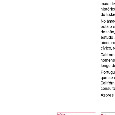
mais de
históric
do Esta
No âmag
está o 
desafio
estudo 
pioneiro
cívico,
Califor
homens 
longo d
Portugue
que se 
Califór
consult
Azores 