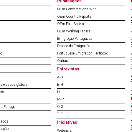
Publicações
OEm Conversations With
OEm Country Reports
OEm Fact Sheets
OEm Working Papers
Emigração Portuguesa
Estado da Emigração
do
Portuguese Emigration Factbook
Outras
Entrevistas
A‐D
s e dados globais
E‐H
ais
I‐L
M‐P
a Portugal
Q‐S
T‐Z
dados
Iniciativas
mação
Webinars