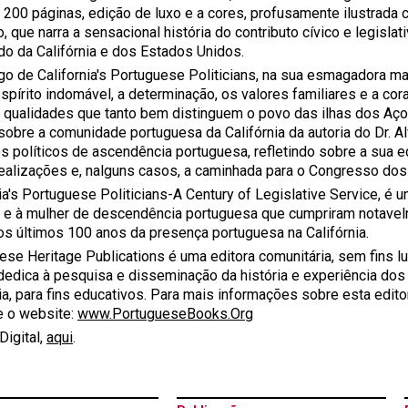
 200 páginas, edição de luxo e a cores, profusamente ilustrada
o, que narra a sensacional história do contributo cívico e legisl
do da Califórnia e dos Estados Unidos.
o de California's Portuguese Politicians, na sua esmagadora ma
espírito indomável, a determinação, os valores familiares e a co
, qualidades que tanto bem distinguem o povo das ilhas dos Aço
sobre a comunidade portuguesa da Califórnia da autoria do Dr. A
s políticos de ascendência portuguesa, refletindo sobre a sua ed
 realizações e, nalguns casos, a caminhada para o Congresso do
nia's Portuguese Politicians-A Century of Legislative Service, 
e à mulher de descendência portuguesa que cumpriram notavelm
os últimos 100 anos da presença portuguesa na Califórnia.
se Heritage Publications é uma editora comunitária, sem fins luc
dedica à pesquisa e disseminação da história e experiência do
nia, para fins educativos. Para mais informações sobre esta edit
e o website:
www.PortugueseBooks.Org
Digital,
aqui
.