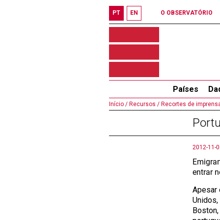
PT
EN
O OBSERVATÓRIO
Países
Da
Início /
Recursos /
Recortes de imprensa
Portu
2012-11-0
Emigran
entrar n
Apesar 
Unidos,
Boston,