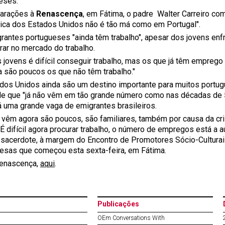
eses.
arações à
Renascença
, em Fátima, o padre Walter Carreiro com
ca dos Estados Unidos não é tão má como em Portugal".
rantes portugueses "ainda têm trabalho", apesar dos jovens enf
rar no mercado do trabalho.
s jovens é difícil conseguir trabalho, mas os que já têm empreg
a são poucos os que não têm trabalho."
dos Unidos ainda são um destino importante para muitos portug
e que "já não vêm em tão grande número como nas décadas de 5
á uma grande vaga de emigrantes brasileiros.
 vêm agora são poucos, são familiares, também por causa da cr
 É difícil agora procurar trabalho, o número de empregos está a 
 sacerdote, à margem do Encontro de Promotores Sócio-Cultur
esas que começou esta sexta-feira, em Fátima.
enascença,
aqui
.
Publicações
OEm Conversations With