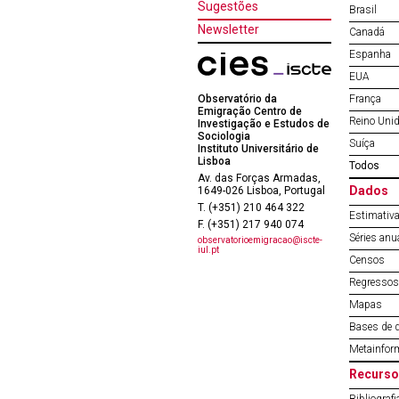
Sugestões
Brasil
Newsletter
Canadá
Espanha
EUA
Observatório da
França
Emigração Centro de
Reino Uni
Investigação e Estudos de
Sociologia
Suíça
Instituto Universitário de
Lisboa
Todos
Av. das Forças Armadas,
Dados
1649-026 Lisboa, Portugal
T. (+351) 210 464 322
Estimativa
F. (+351) 217 940 074
Séries anu
observatorioemigracao@iscte-
iul.pt
Censos
Regressos 
Mapas
Bases de 
Metainfor
Recurso