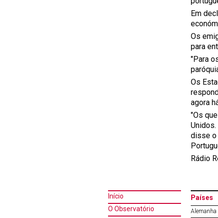
portugu
Em decl
económi
Os emig
para ent
"Para o
paróqui
Os Esta
respond
agora h
"Os que
Unidos.
disse o
Portugu
Rádio R
Início
Países
O Observatório
Alemanha