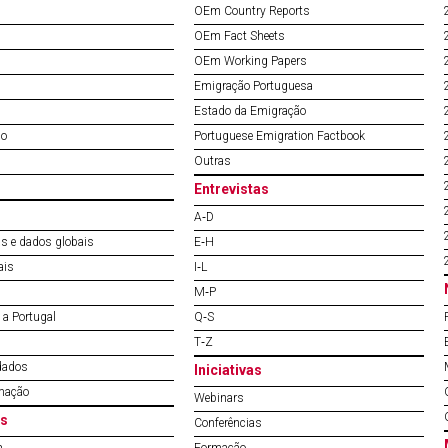
OEm Country Reports
OEm Fact Sheets
OEm Working Papers
Emigração Portuguesa
Estado da Emigração
do
Portuguese Emigration Factbook
Outras
Entrevistas
A‐D
s e dados globais
E‐H
ais
I‐L
M‐P
a Portugal
Q‐S
T‐Z
dados
Iniciativas
mação
Webinars
s
Conferências