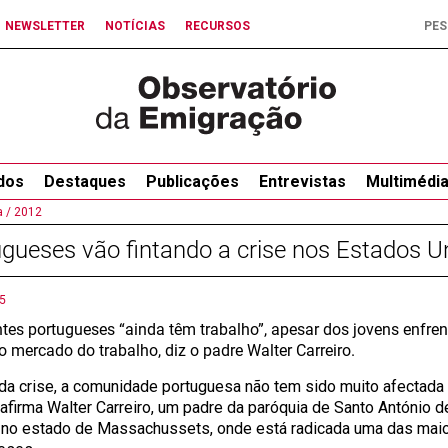
NEWSLETTER
NOTÍCIAS
RECURSOS
dos
Destaques
Publicações
Entrevistas
Multimédi
 /
2012
gueses vão fintando a crise nos Estados U
5
tes portugueses “ainda têm trabalho”, apesar dos jovens enfre
o mercado do trabalho, diz o padre Walter Carreiro.
da crise, a comunidade portuguesa não tem sido muito afectad
 afirma Walter Carreiro, um padre da paróquia de Santo António 
 no estado de Massachussets, onde está radicada uma das ma