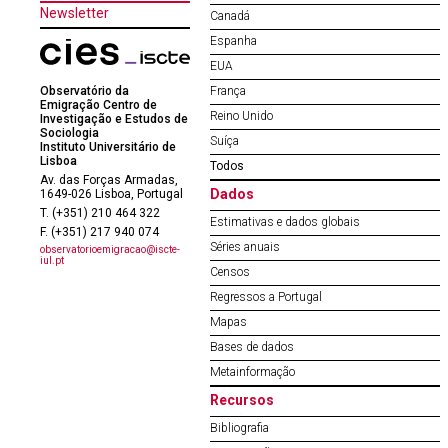
Newsletter
Canadá
Espanha
EUA
Observatório da
França
Emigração Centro de
Reino Unido
Investigação e Estudos de
Sociologia
Suíça
Instituto Universitário de
Lisboa
Todos
Av. das Forças Armadas,
Dados
1649-026 Lisboa, Portugal
T. (+351) 210 464 322
Estimativas e dados globais
F. (+351) 217 940 074
Séries anuais
observatorioemigracao@iscte-
iul.pt
Censos
Regressos a Portugal
Mapas
Bases de dados
Metainformação
Recursos
Bibliografia