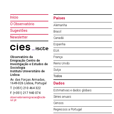
Início
Países
O Observatório
Alemanha
Sugestões
Brasil
Newsletter
Canadá
Espanha
EUA
Observatório da
França
Emigração Centro de
Reino Unido
Investigação e Estudos de
Sociologia
Suíça
Instituto Universitário de
Lisboa
Todos
Av. das Forças Armadas,
Dados
1649-026 Lisboa, Portugal
T. (+351) 210 464 322
Estimativas e dados globais
F. (+351) 217 940 074
Séries anuais
observatorioemigracao@iscte-
iul.pt
Censos
Regressos a Portugal