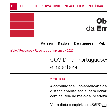
PT
EN
O OBSERVATÓRIO
NEWSLETTER
NOTÍCIAS
Países
Dados
Destaques
Publ
Início /
Recursos /
Recortes de imprensa /
2020
COVID-19: Portugueses
e incerteza
2020-03-18
A comunidade luso-americana da 
distanciamento social para evita
com cautela no meio da incerteza
Ver notícia completa em SAPO
aq