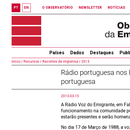
PT
EN
O OBSERVATÓRIO
NEWSLETTER
NOTÍCIAS
Países
Dados
Destaques
Publ
Início /
Recursos /
Recortes de imprensa /
2013
Rádio portuguesa nos 
portuguesa
2013-03-15
A Rádio Voz do Emigrante, em Fal
funcionamento na comunidade po
estarão presentes e serão homen
No dia 17 de Março de 1988, a voz