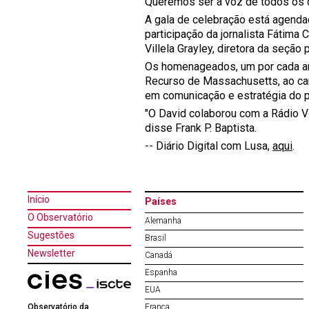
Queremos ser a voz de todos os q
A gala de celebração está agenda
participação da jornalista Fátima
Villela Grayley, diretora da seçã
Os homenageados, um por cada ano 
Recurso de Massachusetts, ao can
em comunicação e estratégia do 
"O David colaborou com a Rádio V
disse Frank P. Baptista.
-- Diário Digital com Lusa,
aqui
.
Início
Países
O Observatório
Alemanha
Sugestões
Brasil
Newsletter
Canadá
Espanha
EUA
Observatório da
França