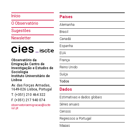
Início
Países
O Observatório
Alemanha
Sugestões
Brasil
Newsletter
Canadá
Espanha
EUA
Observatório da
França
Emigração Centro de
Reino Unido
Investigação e Estudos de
Sociologia
Suíça
Instituto Universitário de
Lisboa
Todos
Av. das Forças Armadas,
Dados
1649-026 Lisboa, Portugal
T. (+351) 210 464 322
Estimativas e dados globais
F. (+351) 217 940 074
Séries anuais
observatorioemigracao@iscte-
iul.pt
Censos
Regressos a Portugal
Mapas