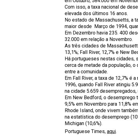
em Outubro, 584.000 em Novemb
Com isso, a taxa nacional de des
elevada dos últimos 16 anos.
No estado de Massachusetts, a 
maior desde Março de 1994, quan
Em Dezembro havia 235. 400 de
32.000 em relação a Novembro.
As três cidades de Massachuset
13,1%; Fall River, 12,7% e New Be
Há portugueses nestas cidades, 
cerca de metade da população, o
entre a comunidade.
Em Fall River, a taxa de 12,7% é
1996, quando Fall River atingiu 
na cidade 5.659 desempregados,
Em New Bedford, o desemprego t
9,5% em Novembro para 11,8% e
Rhode Island, onde vivem também
na estatística do desemprego (1
Michigan (10,6%).
Portuguese Times,
aqui
.