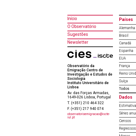
Início
Países
O Observatório
Alemanha
Sugestões
Brasil
Newsletter
Canadá
Espanha
EUA
Observatório da
França
Emigração Centro de
Reino Uni
Investigação e Estudos de
Sociologia
Suíça
Instituto Universitário de
Lisboa
Todos
Av. das Forças Armadas,
Dados
1649-026 Lisboa, Portugal
T. (+351) 210 464 322
Estimativa
F. (+351) 217 940 074
Séries anu
observatorioemigracao@iscte-
iul.pt
Censos
Regressos 