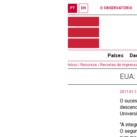
PT
EN
O OBSERVATÓRIO
Países
Da
Início /
Recursos /
Recortes de imprensa
EUA: 
2011-01-1
O suces
descend
Universi
"A inte
O segun