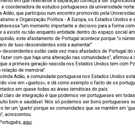
ento em que realmente a separação começa a ser significativa"
 e coordenadora de estudos portugueses da universidade norte
a Adão, que participou num encontro promovido pela Universid
alismo e Organização Política - A Europa, os Estados Unidos e a 
atravessa "um momento importante e decisivo para a forma com
ar a existir ou não enquanto entidade dentro do espaço social am
opinião, este afastamento de Portugal acontece porque "o númer
ero de luso-descendentes está a aumentar".
o-descendentes estão cada vez mais afastados de Portugal do
i fazer com que haja uma alteração nas comunidades", afirmou a
 que a primeira geração nascida nos Estados Unidos tem com Por
 relação de memória".
olinda Adão, a comunidade portuguesa nos Estados Unidos está
não vive em «guetos», e dá como exemplo o facto de os portug
ntados em quase todas as áreas temáticas do país.
al claro de integração é que podemos ver portugueses em todas
uito bom e saudável. Nós só podemos ser bons portugueses s
 ter um ‘gueto' porque as comunidades que se mantêm em ‘gu
o", acrescentou.
Português,
aqui
.