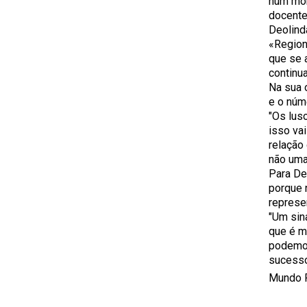
num mom
docente
Deolind
«Region
que se 
continu
Na sua 
e o núm
"Os lus
isso va
relação
não uma
Para De
porque 
represe
"Um sin
que é m
podemos
sucess
Mundo 