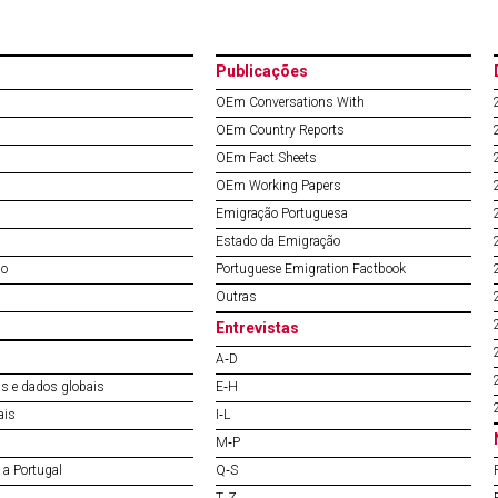
Publicações
OEm Conversations With
OEm Country Reports
OEm Fact Sheets
OEm Working Papers
Emigração Portuguesa
Estado da Emigração
do
Portuguese Emigration Factbook
Outras
Entrevistas
A‐D
s e dados globais
E‐H
ais
I‐L
M‐P
a Portugal
Q‐S