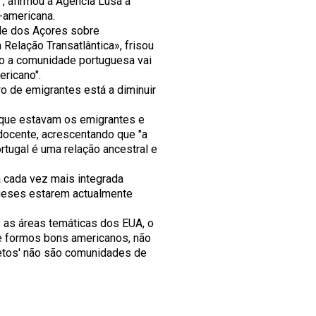
, afirmou à Agência Lusa a
-americana.
ade dos Açores sobre
Relação Transatlântica», frisou
o a comunidade portuguesa vai
ericano".
o de emigrantes está a diminuir
 que estavam os emigrantes e
 docente, acrescentando que "a
tugal é uma relação ancestral e
 cada vez mais integrada
ueses estarem actualmente
 as áreas temáticas dos EUA, o
e formos bons americanos, não
etos' não são comunidades de