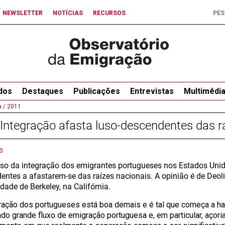
NEWSLETTER
NOTÍCIAS
RECURSOS
dos
Destaques
Publicações
Entrevistas
Multimédi
 /
2011
Integração afasta luso-descendentes das r
3
so da integração dos emigrantes portugueses nos Estados Unido
entes a afastarem-se das raízes nacionais. A opinião é de Deol
dade de Berkeley, na Califórnia.
gração dos portugueses está boa demais e é tal que começa a h
do grande fluxo de emigração portuguesa e, em particular, açori