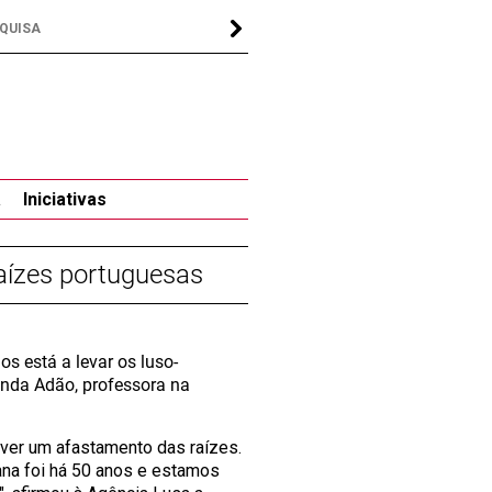
a
Iniciativas
aízes portuguesas
s está a levar os luso-
inda Adão, professora na
aver um afastamento das raízes.
ana foi há 50 anos e estamos