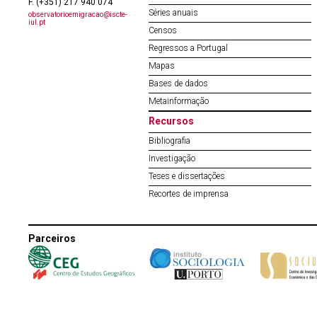
F. (+351) 217 940 074
Séries anuais
observatorioemigracao@iscte-
iul.pt
Censos
Regressos a Portugal
Mapas
Bases de dados
Metainformação
Recursos
Bibliografia
Investigação
Teses e dissertações
Recortes de imprensa
Parceiros