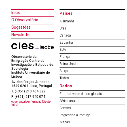
Início
Países
O Observatório
Alemanha
Sugestões
Brasil
Newsletter
Canadá
Espanha
EUA
Observatório da
França
Emigração Centro de
Reino Unido
Investigação e Estudos de
Sociologia
Suíça
Instituto Universitário de
Lisboa
Todos
Av. das Forças Armadas,
Dados
1649-026 Lisboa, Portugal
T. (+351) 210 464 322
Estimativas e dados globais
F. (+351) 217 940 074
Séries anuais
observatorioemigracao@iscte-
iul.pt
Censos
Regressos a Portugal
Mapas