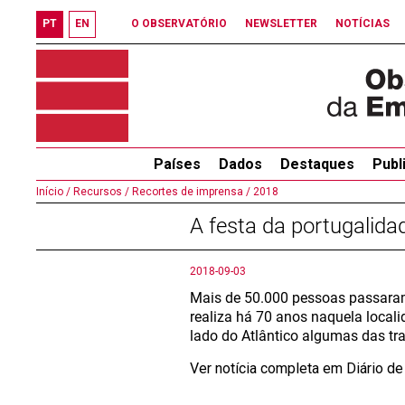
PT
EN
O OBSERVATÓRIO
NEWSLETTER
NOTÍCIAS
Países
Dados
Destaques
Publ
Início /
Recursos /
Recortes de imprensa /
2018
A festa da portugalid
2018-09-03
Mais de 50.000 pessoas passaram 
realiza há 70 anos naquela local
lado do Atlântico algumas das tra
Ver notícia completa em Diário de