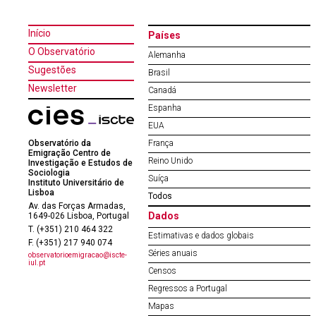
Início
Países
O Observatório
Alemanha
Sugestões
Brasil
Newsletter
Canadá
Espanha
EUA
Observatório da
França
Emigração Centro de
Reino Unido
Investigação e Estudos de
Sociologia
Suíça
Instituto Universitário de
Lisboa
Todos
Av. das Forças Armadas,
Dados
1649-026 Lisboa, Portugal
T. (+351) 210 464 322
Estimativas e dados globais
F. (+351) 217 940 074
Séries anuais
observatorioemigracao@iscte-
iul.pt
Censos
Regressos a Portugal
Mapas