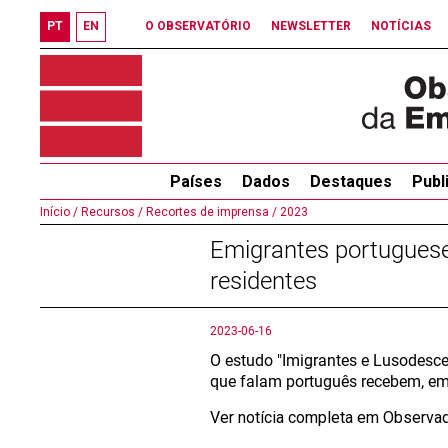
PT
EN
O OBSERVATÓRIO
NEWSLETTER
NOTÍCIAS
Países
Dados
Destaques
Publ
Início /
Recursos /
Recortes de imprensa /
2023
Emigrantes portuguese
residentes
2023-06-16
O estudo "Imigrantes e Lusodesc
que falam português recebem, em
Ver notícia completa em Observa