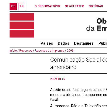
PT
EN
O OBSERVATÓRIO
NEWSLETTER
NOTÍCIAS
Países
Dados
Destaques
Publ
Início /
Recursos /
Recortes de imprensa /
2009
Comunicação Social dos
americano
2009-10-15
A rede de notícias açorianas nos 
menos, a ideia que transparece no
Faial.
A Imprensa, Rádio e Televisão ne