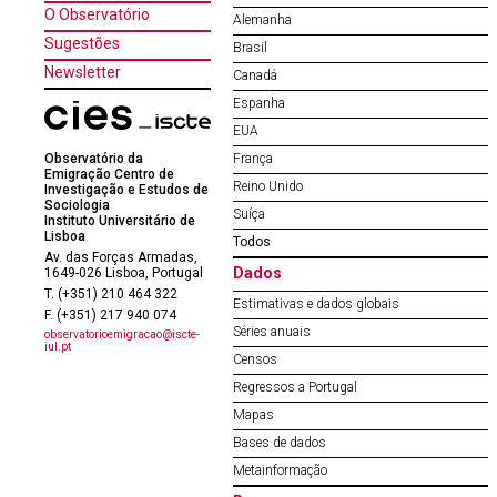
O Observatório
Alemanha
Sugestões
Brasil
Newsletter
Canadá
Espanha
EUA
Observatório da
França
Emigração Centro de
Reino Unido
Investigação e Estudos de
Sociologia
Suíça
Instituto Universitário de
Lisboa
Todos
Av. das Forças Armadas,
Dados
1649-026 Lisboa, Portugal
T. (+351) 210 464 322
Estimativas e dados globais
F. (+351) 217 940 074
Séries anuais
observatorioemigracao@iscte-
iul.pt
Censos
Regressos a Portugal
Mapas
Bases de dados
Metainformação