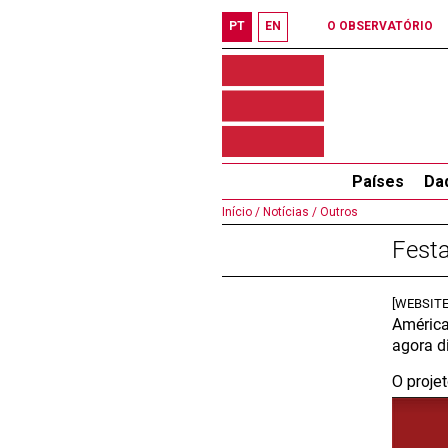
PT
EN
O OBSERVATÓRIO
Países
Da
Início /
Notícias /
Outros
Festa
[WEBSITE
América
agora d
O proje