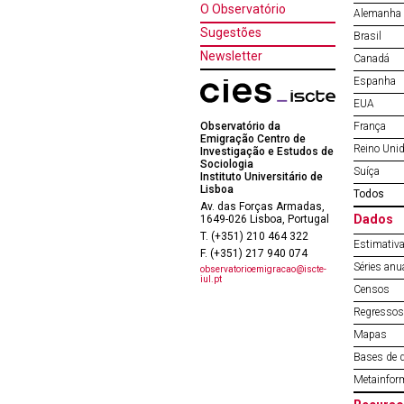
O Observatório
Alemanha
Sugestões
Brasil
Newsletter
Canadá
Espanha
EUA
Observatório da
França
Emigração Centro de
Reino Uni
Investigação e Estudos de
Sociologia
Suíça
Instituto Universitário de
Lisboa
Todos
Av. das Forças Armadas,
Dados
1649-026 Lisboa, Portugal
T. (+351) 210 464 322
Estimativa
F. (+351) 217 940 074
Séries anu
observatorioemigracao@iscte-
iul.pt
Censos
Regressos 
Mapas
Bases de 
Metainfor