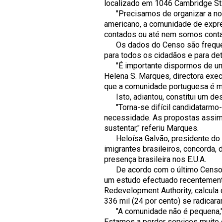
localizado em 1046 Cambridge St
"Precisamos de organizar a nos
americano, a comunidade de expr
contados ou até nem somos contad
Os dados do Censo são frequente
para todos os cidadãos e para de
"É importante dispormos de uma 
Helena S. Marques, directora exe
que a comunidade portuguesa é mui
Isto, adiantou, constitui um des
"Torna-se difícil candidatarmo-
necessidade. As propostas assim
sustentar," referiu Marques.
Heloísa Galvão, presidente do G
imigrantes brasileiros, concorda,
presença brasileira nos E.U.A.
De acordo com o último Censo no
um estudo efectuado recentement
Redevelopment Authority, calcula 
336 mil (24 por cento) se radica
"A comunidade não é pequena," s
Estamos a perder serviços muito 