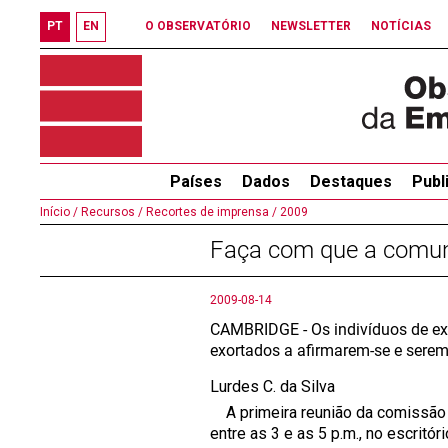
PT
EN
O OBSERVATÓRIO
NEWSLETTER
NOTÍCIAS
Países
Dados
Destaques
Publ
Início /
Recursos /
Recortes de imprensa /
2009
Faça com que a comun
2009-08-14
CAMBRIDGE - Os indivíduos de ex
exortados a afirmarem-se e sere
Lurdes C. da Silva
A primeira reunião da comissão f
entre as 3 e as 5 p.m., no escrit