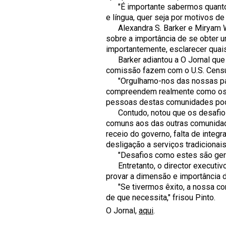
"É importante sabermos quantos 
e língua, quer seja por motivos d
Alexandra S. Barker e Miryam Wile
sobre a importância de se obter
importantemente, esclarecer quai
Barker adiantou a O Jornal que 
comissão fazem com o U.S. Census
"Orgulhamo-nos das nossas parce
compreendem realmente como os 
pessoas destas comunidades pode
Contudo, notou que os desafios
comuns aos das outras comunidade
receio do governo, falta de integr
desligação a serviços tradicionai
"Desafios como estes são geralm
Entretanto, o director executiv
provar a dimensão e importância
"Se tivermos êxito, a nossa com
de que necessita," frisou Pinto.
O Jornal,
aqui
.