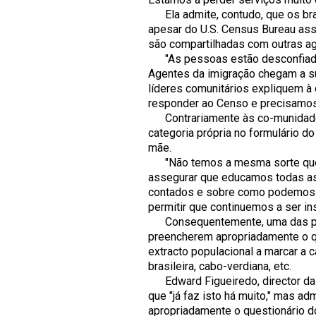
Ela admite, contudo, que os bras
apesar do U.S. Census Bureau ass
são compartilhadas com outras a
"As pessoas estão desconfiadas.
Agentes da imigração chegam a sua 
líderes comunitários expliquem à
responder ao Censo e precisamos 
Contrariamente às co-munidades
categoria própria no formulário d
mãe.
"Não temos a mesma sorte que a
assegurar que educamos todas a
contados e sobre como podemos s
permitir que continuemos a ser in
Consequentemente, uma das prio
preencherem apropriadamente o qu
extracto populacional a marcar a c
brasileira, cabo-verdiana, etc.
Edward Figueiredo, director da L
que "já faz isto há muito," mas 
apropriadamente o questionário d