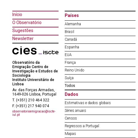
Início
Países
O Observatório
Alemanha
Sugestões
Brasil
Newsletter
Canadá
Espanha
EUA
Observatório da
França
Emigração Centro de
Reino Unido
Investigação e Estudos de
Sociologia
Suíça
Instituto Universitário de
Lisboa
Todos
Av. das Forças Armadas,
Dados
1649-026 Lisboa, Portugal
T. (+351) 210 464 322
Estimativas e dados globais
F. (+351) 217 940 074
Séries anuais
observatorioemigracao@iscte-
iul.pt
Censos
Regressos a Portugal
Mapas