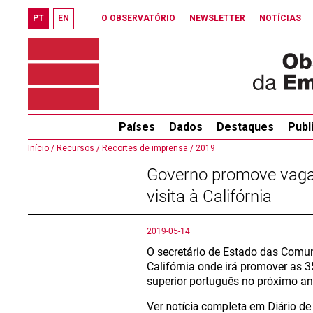
PT
EN
O OBSERVATÓRIO
NEWSLETTER
NOTÍCIAS
Países
Dados
Destaques
Publ
Início /
Recursos /
Recortes de imprensa /
2019
Governo promove vagas
visita à Califórnia
2019-05-14
O secretário de Estado das Comuni
Califórnia onde irá promover as 
superior português no próximo ano
Ver notícia completa em Diário de