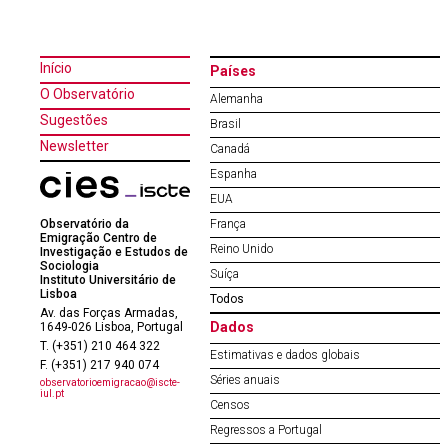
Início
Países
O Observatório
Alemanha
Sugestões
Brasil
Newsletter
Canadá
Espanha
EUA
Observatório da
França
Emigração Centro de
Reino Unido
Investigação e Estudos de
Sociologia
Suíça
Instituto Universitário de
Lisboa
Todos
Av. das Forças Armadas,
Dados
1649-026 Lisboa, Portugal
T. (+351) 210 464 322
Estimativas e dados globais
F. (+351) 217 940 074
Séries anuais
observatorioemigracao@iscte-
iul.pt
Censos
Regressos a Portugal