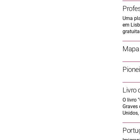
Profes
Uma pla
em Lisb
gratuita
Mapa 
Pione
Livro 
O livro 
Graves 
Unidos, 
Portu