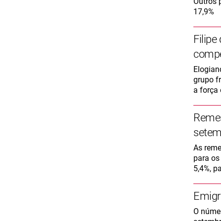
Outros 
17,9%
Filipe
compe
Elogian
grupo f
a força
Remes
setem
As reme
para os
5,4%, p
Emigr
O númer