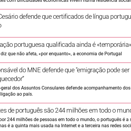
tes com dificuldades económicas vivem numa residência social
esário defende que certificados de língua portugu
o
ação portuguesa qualificada ainda é «temporária
diz que não afeta, «por enquanto», a economia de Portugal
nsável do MNE defende que "emigração pode ser v
quecedor”
r-geral dos Assuntos Consulares defende acompanhamento dos
ligação ao país.
tes de português são 244 milhões em todo o mun
por 244 milhões de pessoas em todo o mundo, o português é a 
mas é a quinta mais usada na Internet e a terceira nas redes soc