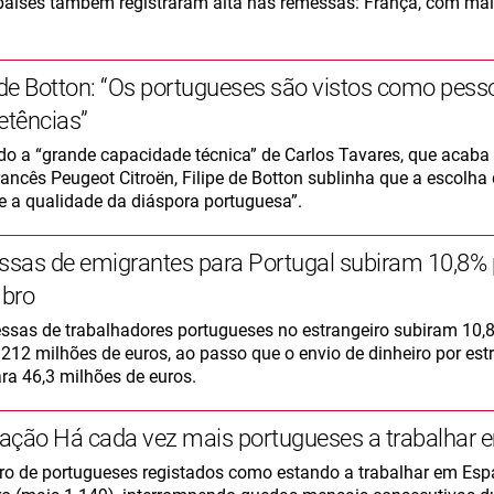
países também registraram alta nas remessas: França, com mai
 de Botton: “Os portugueses são vistos como pess
tências”
do a “grande capacidade técnica” de Carlos Tavares, que acaba
rancês Peugeot Citroën, Filipe de Botton sublinha que a escolh
 e a qualidade da diáspora portuguesa”.
sas de emigrantes para Portugal subiram 10,8%
bro
ssas de trabalhadores portugueses no estrangeiro subiram 10,
 212 milhões de euros, ao passo que o envio de dinheiro por est
ara 46,3 milhões de euros.
ação Há cada vez mais portugueses a trabalhar
o de portugueses registados como estando a trabalhar em Es