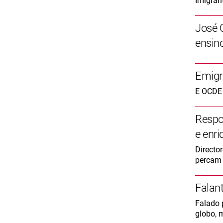
Imigran
José C
ensin
Emigr
E OCDE 
Respo
e enri
Directo
percam 
Falan
Falado 
globo, 