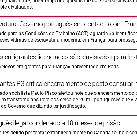
o (mais 1.149), interrompendo quedas mensais consecutivas du
oje divulgados.
vatura: Governo português em contacto com Fra
ade para as Condições do Trabalho (ACT) aguarda «a identifica
eses vítimas de escravatura moderna, em França, para prossegu
 emigrantes licenciados são «invisíveis» para inst
«Novos emigrantes para França» apresentado em Paris
antes PS critica encerramento de posto consular 
ado socialista Paulo Pisco alertou hoje que o encerramento do
um transtorno absurdo" aos cerca de 20 mil portugueses que vi
 do Governo que diz não ter justificação.
guês ilegal condenado a 18 meses de prisão
guês detido por tentar entrar ilegalmente no Canadá foi hoje c