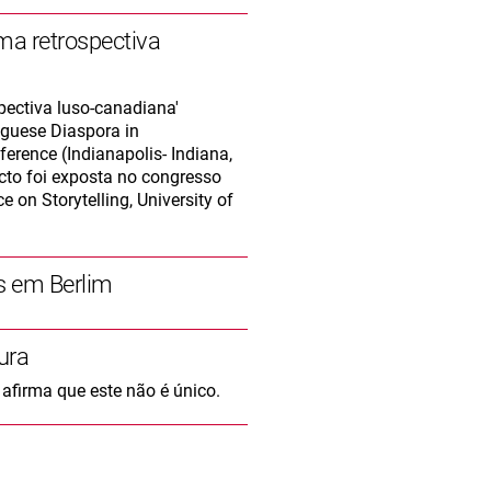
a retrospectiva
pectiva luso-canadiana'
uguese Diaspora in
erence (Indianapolis- Indiana,
ecto foi exposta no congresso
 on Storytelling, University of
s em Berlim
ura
afirma que este não é único.