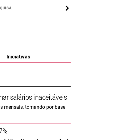
a
Iniciativas
ar salários inaceitáveis
ros mensais, tomando por base
,7%