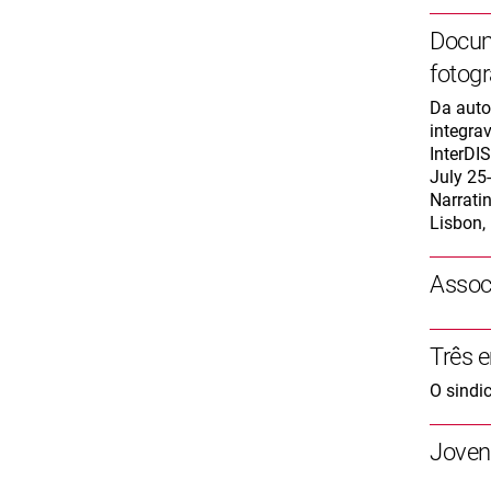
Docum
fotogr
Da auto
integra
InterDI
July 25
Narrati
Lisbon,
Assoc
Três 
O sindi
Joven