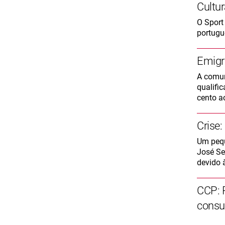
Cultu
O Sport
portugu
Emigr
A comun
qualifi
cento a
Crise
Um pequ
José Se
devido à
CCP: 
consu