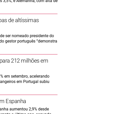
s 3,5%, e Alemanha, com alta de
oas de altíssimas
 de ser nomeado presidente do
a do gestor português “demonstra
 para 212 milhões em
8% em setembro, acelerando
rangeiros em Portugal subiu
 em Espanha
panha aumentou 2,9% desde