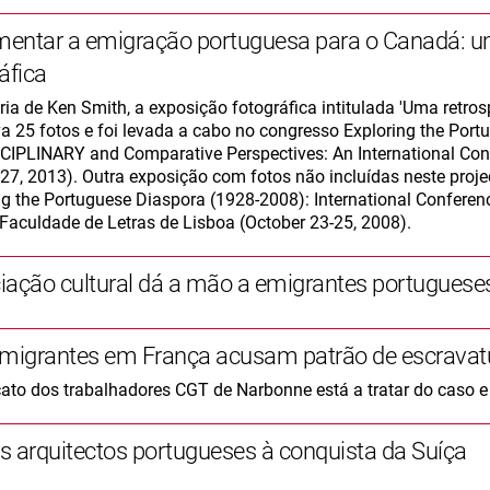
entar a emigração portuguesa para o Canadá: um
áfica
ria de Ken Smith, a exposição fotográfica intitulada 'Uma retros
va 25 fotos e foi levada a cabo no congresso Exploring the Port
SCIPLINARY and Comparative Perspectives: An International Conf
-27, 2013). Outra exposição com fotos não incluídas neste proj
ng the Portuguese Diaspora (1928-2008): International Conference
 Faculdade de Letras de Lisboa (October 23-25, 2008).
iação cultural dá a mão a emigrantes portuguese
emigrantes em França acusam patrão de escravat
cato dos trabalhadores CGT de Narbonne está a tratar do caso e 
s arquitectos portugueses à conquista da Suíça