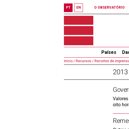
PT
EN
O OBSERVATÓRIO
Países
Da
Início /
Recursos /
Recortes de imprensa
2013
Govern
Valores
oito ho
Remes