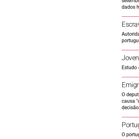
setembr
dados h
Escra
Autorid
portugu
Jovens
Estudo 
Emigr
O deput
causa "
decisão
Portu
O portu