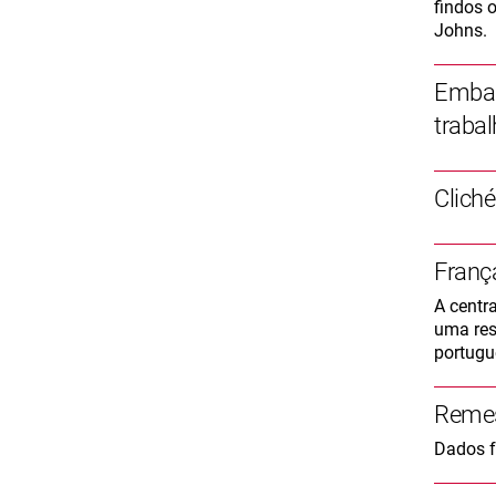
findos 
Johns.
Embai
traba
Clich
Franç
A centr
uma res
portugu
Remes
Dados f