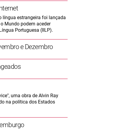
nternet
 língua estrangeira foi lançada
do o Mundo podem aceder
 Língua Portuguesa (IILP).
vembro e Dezembro
ageados
rvice", uma obra de Alvin Ray
do na política dos Estados
uxemburgo