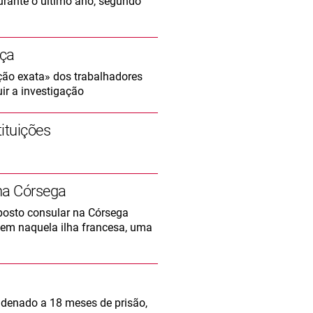
rante o último ano, segundo
nça
ção exata» dos trabalhadores
ir a investigação
ituições
na Córsega
 posto consular na Córsega
vem naquela ilha francesa, uma
ondenado a 18 meses de prisão,