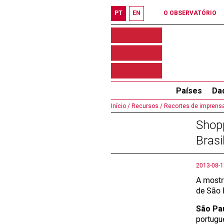
PT
EN
O OBSERVATÓRIO
Países
Da
Início /
Recursos /
Recortes de imprensa
Shopp
Brasi
2013-08-1
A mostr
de São 
São Pa
portugu