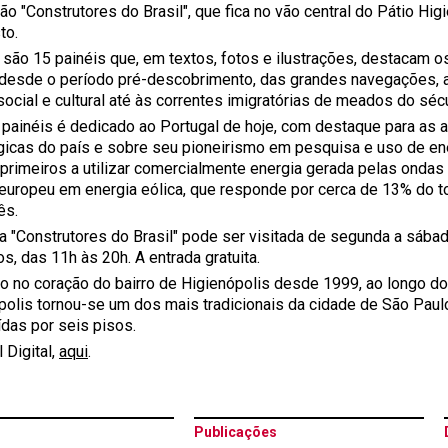
o "Construtores do Brasil", que fica no vão central do Pátio Hig
to.
l são 15 painéis que, em textos, fotos e ilustrações, destacam 
- desde o período pré-descobrimento, das grandes navegações, a
social e cultural até às correntes imigratórias de meados do sé
painéis é dedicado ao Portugal de hoje, com destaque para as at
gicas do país e sobre seu pioneirismo em pesquisa e uso de ene
primeiros a utilizar comercialmente energia gerada pelas onda
 europeu em energia eólica, que responde por cerca de 13% do 
ês.
a "Construtores do Brasil" pode ser visitada de segunda a sábad
s, das 11h às 20h. A entrada gratuita.
do no coração do bairro de Higienópolis desde 1999, ao longo d
polis tornou-se um dos mais tradicionais da cidade de São Paul
ídas por seis pisos.
 Digital,
aqui
.
Publicações