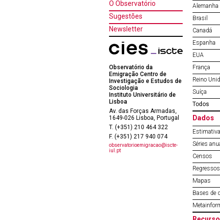
O Observatório
Alemanha
Sugestões
Brasil
Newsletter
Canadá
Espanha
EUA
Observatório da
França
Emigração Centro de
Reino Uni
Investigação e Estudos de
Sociologia
Suíça
Instituto Universitário de
Lisboa
Todos
Av. das Forças Armadas,
Dados
1649-026 Lisboa, Portugal
T. (+351) 210 464 322
Estimativa
F. (+351) 217 940 074
Séries anu
observatorioemigracao@iscte-
iul.pt
Censos
Regressos 
Mapas
Bases de 
Metainfor
Recurso