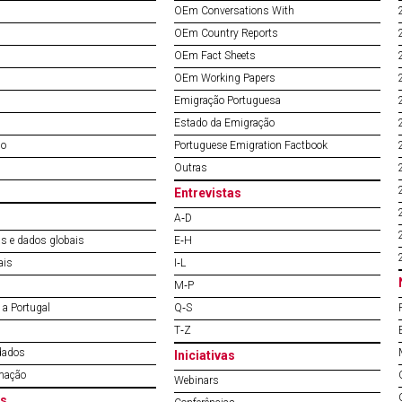
OEm Conversations With
OEm Country Reports
OEm Fact Sheets
OEm Working Papers
Emigração Portuguesa
Estado da Emigração
do
Portuguese Emigration Factbook
Outras
Entrevistas
A‐D
s e dados globais
E‐H
ais
I‐L
M‐P
a Portugal
Q‐S
T‐Z
dados
Iniciativas
mação
Webinars
s