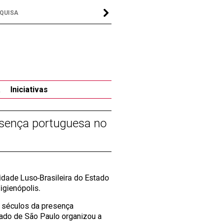
a
Iniciativas
esença portuguesa no
idade Luso-Brasileira do Estado
igienópolis.
o séculos da presença
tado de São Paulo organizou a