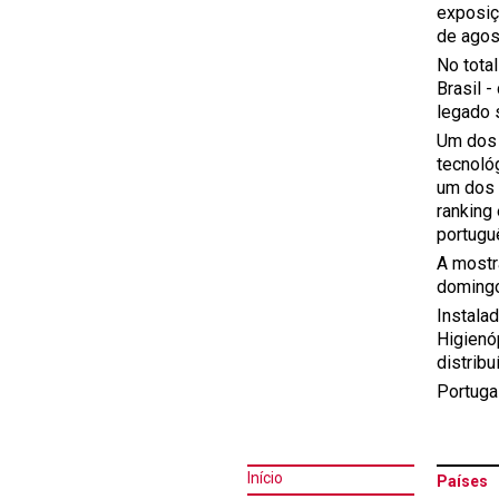
exposiçã
de agos
No tota
Brasil 
legado 
Um dos 
tecnoló
um dos 
ranking
portugu
A mostr
domingo
Instala
Higienó
distribu
Portugal
Início
Países