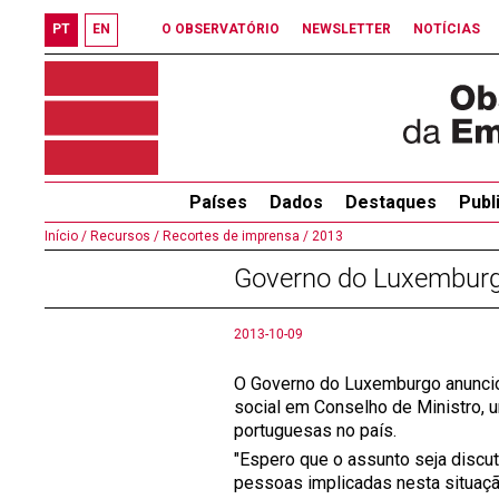
PT
EN
O OBSERVATÓRIO
NEWSLETTER
NOTÍCIAS
Países
Dados
Destaques
Publ
Início /
Recursos /
Recortes de imprensa /
2013
Governo do Luxemburgo
2013-10-09
O Governo do Luxemburgo anunciou
social em Conselho de Ministro,
portuguesas no país.
"Espero que o assunto seja discu
pessoas implicadas nesta situação