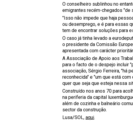
O conselheiro sublinhou no entan
emigrantes recém-chegados "de s
"Isso não impede que haja pessoa
ou desemprego, e é para essas qu
tem de encontrar soluções para es
O caso já tinha levado a eurodep
o presidente da Comissão Europe
apresentada com carácter prioritá
A Associação de Apoio aos Trabalh
para o facto de o despejo incluir
associação, Sérgio Ferreira, "há 
reconhecida" e "um que está com c
quer que seja que esteja nessa sit
Construído nos anos 70 para acol
na periferia da capital luxemburg
além de cozinha e balneário comum
sector da construção.
Lusa/SOL,
aqui
.