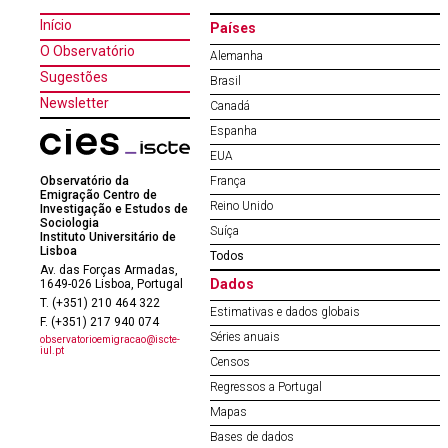
Início
Países
O Observatório
Alemanha
Sugestões
Brasil
Newsletter
Canadá
Espanha
EUA
Observatório da
França
Emigração Centro de
Reino Unido
Investigação e Estudos de
Sociologia
Suíça
Instituto Universitário de
Lisboa
Todos
Av. das Forças Armadas,
Dados
1649-026 Lisboa, Portugal
T. (+351) 210 464 322
Estimativas e dados globais
F. (+351) 217 940 074
Séries anuais
observatorioemigracao@iscte-
iul.pt
Censos
Regressos a Portugal
Mapas
Bases de dados