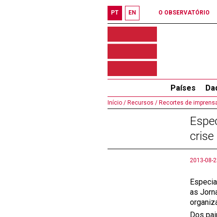
PT
EN
O OBSERVATÓRIO
Países
Da
Início /
Recursos /
Recortes de imprensa
Espec
crise
2013-08-2
Especial
as Jorn
organiz
Dos pai