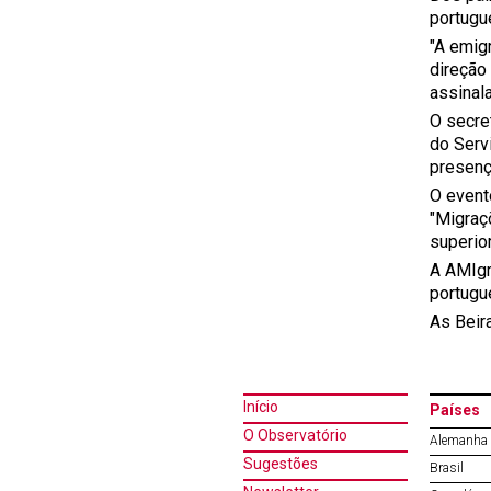
portugu
"A emig
direção
assinal
O secre
do Serv
presença
O event
"Migraç
superio
A AMIgr
portugue
As Beir
Início
Países
O Observatório
Alemanha
Sugestões
Brasil