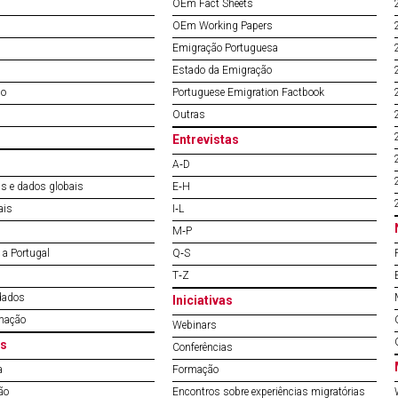
OEm Fact Sheets
OEm Working Papers
Emigração Portuguesa
Estado da Emigração
do
Portuguese Emigration Factbook
Outras
Entrevistas
A‐D
s e dados globais
E‐H
ais
I‐L
M‐P
a Portugal
Q‐S
T‐Z
dados
Iniciativas
mação
Webinars
s
Conferências
a
Formação
ão
Encontros sobre experiências migratórias