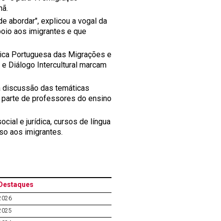
hã.
e abordar", explicou a vogal da
poio aos imigrantes e que
lica Portuguesa das Migrações e
 e Diálogo Intercultural marcam
 a discussão das temáticas
r parte de professores do ensino
ial e jurídica, cursos de língua
oso aos imigrantes.
Destaques
2026
2025