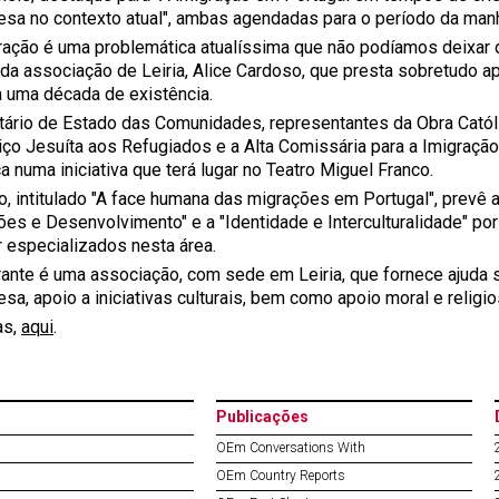
esa no contexto atual", ambas agendadas para o período da man
ração é uma problemática atualíssima que não podíamos deixar d
 da associação de Leiria, Alice Cardoso, que presta sobretudo a
a uma década de existência.
tário de Estado das Comunidades, representantes da Obra Cató
iço Jesuíta aos Refugiados e a Alta Comissária para a Imigração
 numa iniciativa que terá lugar no Teatro Miguel Franco.
o, intitulado "A face humana das migrações em Portugal", prevê
ões e Desenvolvimento" e a "Identidade e Interculturalidade" po
r especializados nesta área.
ante é uma associação, com sede em Leiria, que fornece ajuda soc
sa, apoio a iniciativas culturais, bem como apoio moral e religi
as,
aqui
.
Publicações
OEm Conversations With
OEm Country Reports