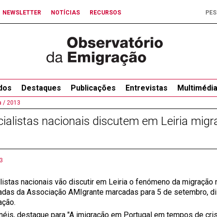
NEWSLETTER
NOTÍCIAS
RECURSOS
dos
Destaques
Publicações
Entrevistas
Multimédi
 /
2013
ialistas nacionais discutem em Leiria mi
3
istas nacionais vão discutir em Leiria o fenómeno da migração no
adas da Associação AMIgrante marcadas para 5 de setembro, di
ação.
néis, destaque para "A imigração em Portugal em tempos de cris