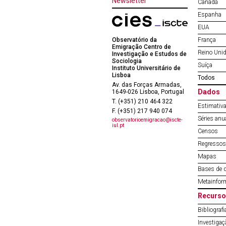
Newsletter
Canadá
Espanha
EUA
Observatório da
França
Emigração Centro de
Reino Uni
Investigação e Estudos de
Sociologia
Suíça
Instituto Universitário de
Lisboa
Todos
Av. das Forças Armadas,
Dados
1649-026 Lisboa, Portugal
T. (+351) 210 464 322
Estimativa
F. (+351) 217 940 074
Séries anu
observatorioemigracao@iscte-
iul.pt
Censos
Regressos 
Mapas
Bases de 
Metainfor
Recurso
Bibliografi
Investigaç