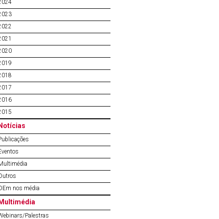
2024
2023
2022
2021
2020
2019
2018
2017
2016
2015
Notícias
Publicações
Eventos
Multimédia
Outros
OEm nos média
Multimédia
Webinars/Palestras