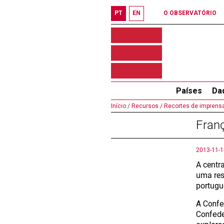
PT
EN
O OBSERVATÓRIO
Países
Da
Início /
Recursos /
Recortes de imprensa
Franç
2013-11-1
A centr
uma res
portugu
A Confe
Confede