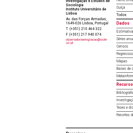
Reino Uni
Investigação e Estudos de
Sociologia
Suíça
Instituto Universitário de
Lisboa
Todos
Av. das Forças Armadas,
Dados
1649-026 Lisboa, Portugal
T. (+351) 210 464 322
Estimativa
F. (+351) 217 940 074
Séries anu
observatorioemigracao@iscte-
iul.pt
Censos
Regressos 
Mapas
Bases de 
Metainfor
Recurso
Bibliografi
Investigaç
Teses e di
Recortes 