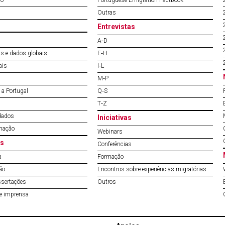
do
Portuguese Emigration Factbook
Outras
Entrevistas
A‐D
s e dados globais
E‐H
ais
I‐L
M‐P
a Portugal
Q‐S
T‐Z
dados
Iniciativas
mação
Webinars
s
Conferências
a
Formação
ão
Encontros sobre experiências migratórias
ssertações
Outros
de imprensa