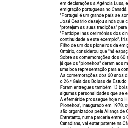
em declarações à Agência Lusa, 
emigração portuguesa no Canadá.
"Portugal é um grande país se som
José Cesário desejou ainda que c
"protejam as suas tradições" para
"Participei nas cerimónias dos c
continuidade a este exemplo", fris
Filho de um dos pioneiros da emi
Ontário, considerou que "há espaço
Sobre as comemorações dos 60 an
já que os "pioneiros" deram aos 
uma boa representação para a com
As comemorações dos 60 anos da 
o 26.ª Gala das Bolsas de Estud
Foram entregues também 13 bolsas
algumas personalidades que se e
A efeméride prossegue hoje no 
Pioneiros', inaugurado em 1978,
são organizados pela Aliança de 
Entretanto, numa parceria entre o
Canadiana, vai estar patente na C