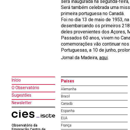
será inaugurada na segunda-feira,
Será também celebrada uma missa 
primeira portuguesa no Canadá.
Foi no dia 13 de maio de 1953, na 
desembarcando os primeiros 218 
deles provenientes dos Açores, M
Passados 60 anos, vivem no Cana
comemorações vão continuar nos 
Portuguesas, a 10 de junho, prolo
Jornal da Madeira,
aqui
.
Início
Países
O Observatório
Alemanha
Sugestões
Brasil
Newsletter
Canadá
Espanha
EUA
Observatório da
França
Emigração Centro de