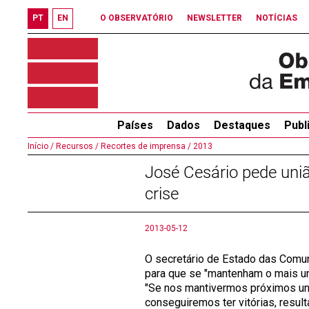
PT
EN
O OBSERVATÓRIO
NEWSLETTER
NOTÍCIAS
Países
Dados
Destaques
Publ
Início /
Recursos /
Recortes de imprensa /
2013
José Cesário pede uni
crise
2013-05-12
O secretário de Estado das Comu
para que se "mantenham o mais un
"Se nos mantivermos próximos un
conseguiremos ter vitórias, resu