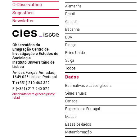
O Observatório
Alemanha
Sugestões
Brasil
Newsletter
Canadá
Espanha
EUA
Observatório da
França
Emigração Centro de
Reino Unido
Investigação e Estudos de
Sociologia
Suíça
Instituto Universitário de
Lisboa
Todos
Av. das Forças Armadas,
Dados
1649-026 Lisboa, Portugal
T. (+351) 210 464 322
Estimativas e dados globais
F. (+351) 217 940 074
Séries anuais
observatorioemigracao@iscte-
iul.pt
Censos
Regressos a Portugal
Mapas
Bases de dados
Metainformação