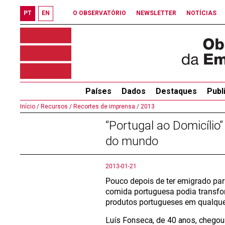
PT
EN
O OBSERVATÓRIO
NEWSLETTER
NOTÍCIAS
Países
Dados
Destaques
Publ
Início /
Recursos /
Recortes de imprensa /
2013
“Portugal ao Domicíli
do mundo
2013-01-21
Pouco depois de ter emigrado par
comida portuguesa podia transform
produtos portugueses em qualqu
Luís Fonseca, de 40 anos, chegou