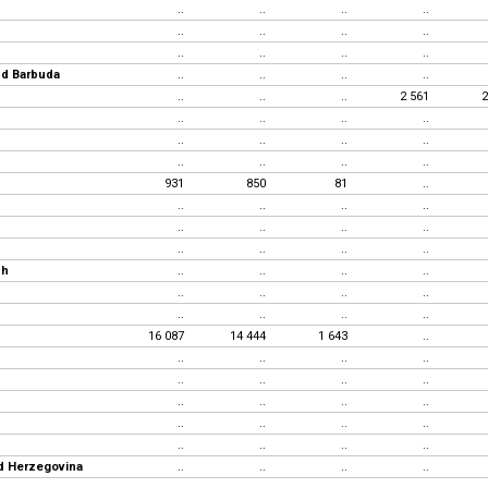
..
..
..
..
..
..
..
..
..
..
..
..
nd Barbuda
..
..
..
..
..
..
..
2 561
2
..
..
..
..
..
..
..
..
..
..
..
..
931
850
81
..
n
..
..
..
..
..
..
..
..
..
..
..
..
sh
..
..
..
..
..
..
..
..
..
..
..
..
16 087
14 444
1 643
..
..
..
..
..
..
..
..
..
..
..
..
..
..
..
..
..
..
..
..
..
d Herzegovina
..
..
..
..