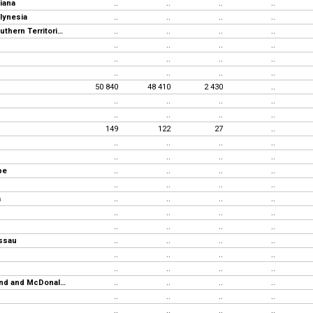
iana
..
..
..
..
lynesia
..
..
..
..
French Southern Territories
..
..
..
..
..
..
..
..
..
..
..
..
..
..
..
..
50 840
48 410
2 430
..
..
..
..
..
..
..
..
..
149
122
27
..
..
..
..
..
..
..
..
..
pe
..
..
..
..
..
..
..
..
a
..
..
..
..
..
..
..
..
..
..
..
..
ssau
..
..
..
..
..
..
..
..
..
..
..
..
Heard Island and McDonald Islands
..
..
..
..
..
..
..
..
..
..
..
..