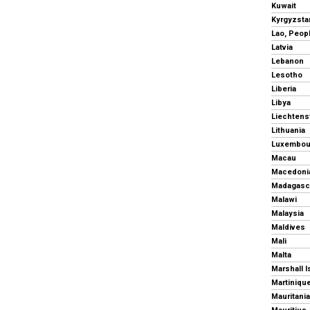
Kuwait
Kyrgyzsta
Latvia
Lebanon
Lesotho
Liberia
Libya
Liechtens
Lithuania
Luxembou
Macau
Macedonia
Madagasc
Malawi
Malaysia
Maldives
Mali
Malta
Marshall I
Martiniqu
Mauritania