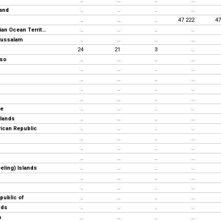
..
..
..
..
land
..
..
..
..
..
..
..
47 222
47
British Indian Ocean Territory
..
..
..
..
russalam
..
..
..
..
24
21
3
..
aso
..
..
..
..
..
..
..
..
..
..
..
..
..
..
..
..
..
..
..
..
de
..
..
..
..
lands
..
..
..
..
rican Republic
..
..
..
..
..
..
..
..
..
..
..
..
..
..
..
..
eling) Islands
..
..
..
..
..
..
..
..
..
..
..
..
public of
..
..
..
..
nds
..
..
..
..
a
..
..
..
..