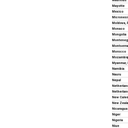
Mauritius
Mayotte
Mexico
Moldova, 
Monaco
Mongolia
Monteneg
Montserra
Morocco
Mozambi
Myanmar,
Namibia
Nauru
Nepal
Netherlan
Netherland
New Cale
New Zeal
Nicaragua
Niger
Nigeria
Niue