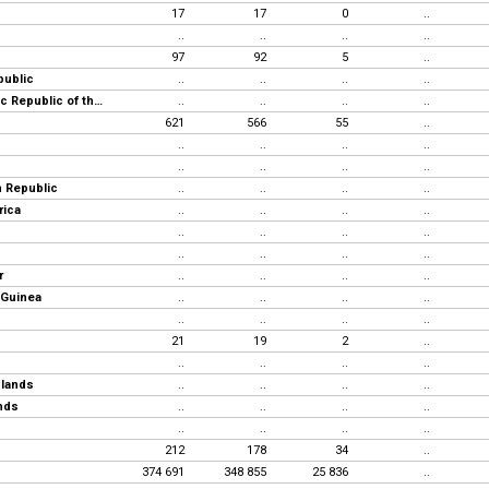
17
17
0
..
..
..
..
..
97
92
5
..
ublic
..
..
..
..
Democratic Republic of the Congo
..
..
..
..
621
566
55
..
..
..
..
..
..
..
..
..
 Republic
..
..
..
..
rica
..
..
..
..
..
..
..
..
..
..
..
..
r
..
..
..
..
 Guinea
..
..
..
..
..
..
..
..
21
19
2
..
..
..
..
..
slands
..
..
..
..
ands
..
..
..
..
..
..
..
..
212
178
34
..
374 691
348 855
25 836
..