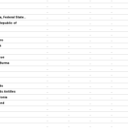
..
..
..
..
..
..
..
..
..
..
..
..
Micronesia, Federal States of
..
..
..
..
Republic of
..
..
..
..
..
..
..
..
..
..
..
..
ro
..
..
..
..
t
..
..
..
..
..
..
..
..
que
..
..
..
..
 Burma
..
..
..
..
..
..
..
..
..
..
..
..
..
..
..
..
ds
..
..
..
..
s Antilles
..
..
..
..
donia
..
..
..
..
and
..
..
..
..
..
..
..
..
..
..
..
..
..
..
..
..
..
..
..
..