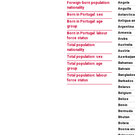
Angola
Foreign-born population:
nationality
Anguilla
Born in Portugal: sex
Antarctica
Antigua a
Born in Portugal: age
group
Argentina
Armenia
Born in Portugal: labour
force status
Aruba
Australia
Total population:
nationality
Austria
Total population: sex
Azerbaija
Bahamas
Total population: age
group
Bahrain
Banglade
Total population: labour
force status
Barbados
Belarus
Belgium
Belize
Benin
Bermuda
Bhutan
Bolivia
Bosnia an