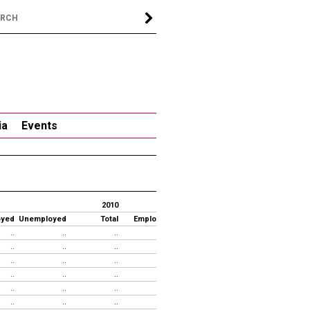
ia
Events
2010
oyed
Unemployed
Total
Employed
Unemployed
Total
Empl
..
..
..
..
..
..
..
..
..
..
..
..
..
..
..
..
..
..
..
..
..
..
..
..
..
..
..
..
..
..
..
..
..
..
..
..