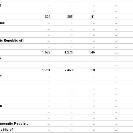
g
..
..
..
..
..
..
..
..
324
283
41
..
mas
..
..
..
..
..
..
..
..
..
..
..
..
mic Republic of)
..
..
..
..
..
..
..
..
1 622
1 276
346
..
n
..
..
..
..
..
..
..
..
2 781
2 463
318
..
t
..
..
..
..
..
..
..
..
..
..
..
..
..
..
..
..
..
..
..
..
an
..
..
..
..
..
..
..
..
..
..
..
..
Korea, Democratic People's Rep.
..
..
..
..
public of
..
..
..
..