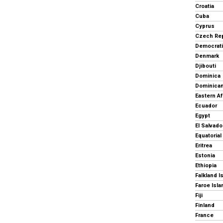
Croatia
Cuba
Cyprus
Czech Rep
Denmark
Djibouti
Dominica
Dominican
Eastern Af
Ecuador
Egypt
El Salvado
Equatorial
Eritrea
Estonia
Ethiopia
Falkland I
Faroe Isl
Fiji
Finland
France