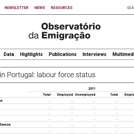
NEWSLETTER
NEWS
RESOURCES
Data
Highlights
Publications
Interviews
Multimed
in Portugal: labour force status
2011
Total
Employed
Unemployed
Total
Empl
an
..
..
..
..
..
..
..
..
..
..
..
..
..
..
..
..
 Samoa
..
..
..
..
..
..
..
..