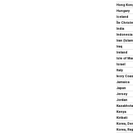
Hong Kon
Hungary
Iceland
Île Christ
India
Indonesia
Iran (Isla
Iraq
Ireland
Isle of Ma
Israel
Italy
Ivory Coas
Jamaica
Japan
Jersey
Jordan
Kazakhst
Kenya
Kiribati
Korea, Re