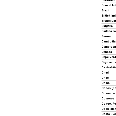
Botswana
Bouvet Is
Brazil
Brunei Da
Bulgaria
Burkina F
Burundi
Cambodia
Cameroon
Canada
Cape Ver
Cayman Is
Central Af
Chad
Chile
China
Cocos (Ke
Colombia
Comoros
Congo, Re
Cook Isla
Costa Ric