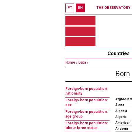
PT
EN
THE OBSERVATORY
Countries
Home /
Data /
Born 
Foreign-born population:
nationality
Afghanist
Foreign-born population:
sex
Åland
Albania
Foreign-born population:
age group
Algeria
American
Foreign-born population:
labour force status
Andorra