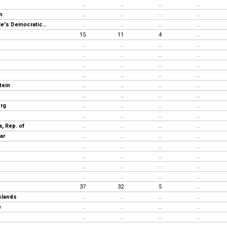
..
..
..
..
n
..
..
..
..
Lao, People's Democratic Republic
..
..
..
..
15
11
4
..
..
..
..
..
..
..
..
..
..
..
..
..
..
..
..
..
tein
..
..
..
..
..
..
..
..
rg
..
..
..
..
..
..
..
..
, Rep. of
..
..
..
..
ar
..
..
..
..
..
..
..
..
..
..
..
..
..
..
..
..
..
..
..
..
37
32
5
..
slands
..
..
..
..
e
..
..
..
..
..
..
..
..