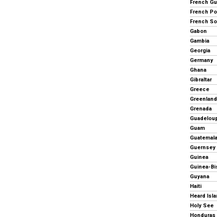
French Gu
French Po
Gabon
Gambia
Georgia
Germany
Ghana
Gibraltar
Greece
Greenland
Grenada
Guadelou
Guam
Guatemal
Guernsey
Guinea
Guinea-Bi
Guyana
Haiti
Holy See
Honduras