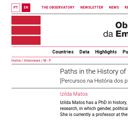
PT
EN
THE OBSERVATORY
NEWSLETTER
NEWS
R
Countries
Data
Highlights
Pu
Home /
Interviews /
M - P
Paths in the History of
[Percursos na História dos p
Izilda Matos
Izilda Matos has a PhD in history,
research, in which gender, politic
She is currently a professor at th