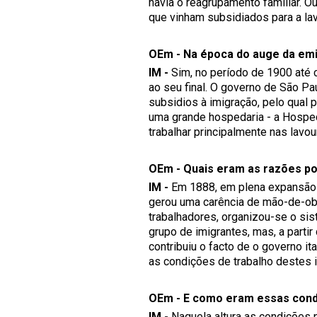
havia o reagrupamento familiar. O
que vinham subsidiados para a lav
OEm - Na época do auge da emi
IM -
Sim, no período de 1900 até c
ao seu final. O governo de São P
subsidios à imigração, pelo qual
uma grande hospedaria - a Hosped
trabalhar principalmente nas lavo
OEm - Quais eram as razões por
IM -
Em 1888, em plena expansão da
gerou uma carência de mão-de-obr
trabalhadores, organizou-se o sis
grupo de imigrantes, mas, a parti
contribuiu o facto de o governo it
as condições de trabalho destes i
OEm - E como eram essas condiç
IM -
Naquela altura as condições 