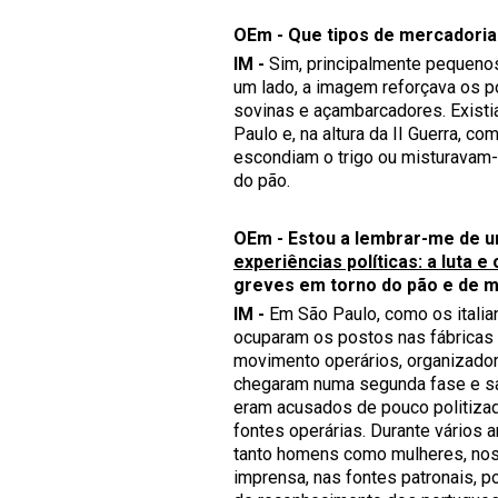
OEm - Que tipos de mercadoria
IM -
Sim, principalmente pequenos 
um lado, a imagem reforçava os p
sovinas e açambarcadores. Exist
Paulo e, na altura da II Guerra, co
escondiam o trigo ou misturavam-
do pão.
OEm - Estou a lembrar-me de um
experiências políticas: a luta e 
greves em torno do pão e de m
IM -
Em São Paulo, como os italia
ocuparam os postos nas fábricas 
movimento operários, organizado
chegaram numa segunda fase e sab
eram acusados de pouco politizad
fontes operárias. Durante vários 
tanto homens como mulheres, nos 
imprensa, nas fontes patronais, p