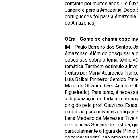
contante por muitos anos. Os fl
Janeiro e para a Amazonia. Depois
portugueses foi para a Amazonia
do Amazonas).
OEm - Como se chama esse inv
IM -
Paulo Barreiro dos Santos. J
Amazonas. Além de pesquisar a i
pesquisas sobre o tema, tenho vá
temática. Também estimulo a inv
(feitas por Maria Aparecida Franc
Luis Balkar Pinheiro, Geraldo Pin
Maria de Oliveira Ricci, Antonio Ot
Figueiredo). Para tanto, é neces
a digitalização de toda a imprens
dirigido pelo prof. Otaviano. Est
propícias para novas investigaçõ
Lená Medeiro de Menezes. Tive r
de Ciências Sociais de Lisboa, que
particularmente a figura de Plinio
de torna viagem) são propagandis