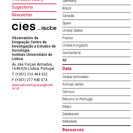
Germany
Sugestions
Brazil
Newsletter
Canada
Spain
United States
Observatório da
France
Emigração Centro de
United Kingdom
Investigação e Estudos de
Sociologia
Switzerland
Instituto Universitário de
Lisboa
All
Av. das Forças Armadas,
Data
1649-026 Lisboa, Portugal
T. (+351) 210 464 322
Global estimates
F. (+351) 217 940 074
Annual series
observatorioemigracao@iscte-
iul.pt
Census
Returns to Portugal
Maps
Databases
Metadata
Resources