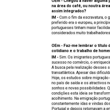
OEm - Chegou a haver alguma 
na área do café, ou noutra áre
assim integrados?
IM -
Com o fim da escravatura, o 
preferido era o europeu, a princí
portugueses tinham maior facilidad
considerados muito trabalhadore
OEm - Faz-me lembrar o título 
cotidiano e o trabalho de home
IM -
Sim. Os imigrantes portuguese
sucesso no comércio, o enriqueci
A busca pela realização desses 
transatlântica. Apesar das dificul
Hoje, os estudos sobre migração 
no país de saída e os atractivos 
sonhos e novas possibilidades. Q
condições esta ideia se transfor
acolhimento. Na emigração portugu
constantemente idas e vindas dos 
Portugal e depois retornavam a em