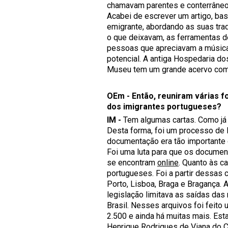
chamavam parentes e conterrâneos,
Acabei de escrever um artigo, bas
emigrante, abordando as suas trad
o que deixavam, as ferramentas d
pessoas que apreciavam a música
potencial. A antiga Hospedaria do
Museu tem um grande acervo com 
OEm - Então, reuniram várias fo
dos imigrantes portugueses?
IM -
Tem algumas cartas. Como já 
Desta forma, foi um processo de
documentação era tão importante 
Foi uma luta para que os document
se encontram
online
. Quanto às c
portugueses. Foi a partir dessas 
Porto, Lisboa, Braga e Bragança. 
legislação limitava as saídas da
Brasil. Nesses arquivos foi feito
2.500 e ainda há muitas mais. Est
Henrique Rodrigues de Viana do Ca