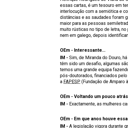
essas cartas, é um tesouro em ter
interlocução com a semiótica e com 
distâncias e as saudades foram gr
maior para as pessoas semiletrada
muito rústicas no tipo de letra, n
nem em galego, depois identifica
OEm - Interessante...
IM -
Sim, de Miranda do Douro, há 
têm sido um desafio, algumas são 
temos uma grande equipa fazendo 
pós-doutorados, financiados pel
a
FAPESP
(Fundação de Amparo à
OEm - Voltando um pouco atrás, 
IM -
Exactamente, as mulheres c
OEm - Em que anos houve essa
IM -
A legislação vigora durante g