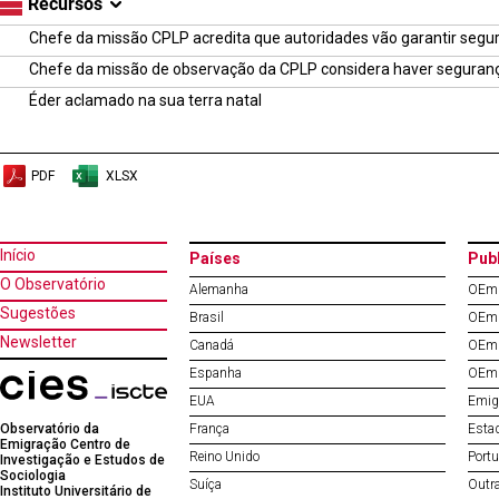
Recursos
Chefe da missão CPLP acredita que autoridades vão garantir segu
Chefe da missão de observação da CPLP considera haver segurança
Éder aclamado na sua terra natal
PDF
XLSX
Início
Países
Pub
O Observatório
Alemanha
OEm 
Sugestões
Brasil
OEm 
Newsletter
Canadá
OEm 
Espanha
OEm 
EUA
Emig
Observatório da
França
Esta
Emigração Centro de
Reino Unido
Port
Investigação e Estudos de
Sociologia
Suíça
Outr
Instituto Universitário de