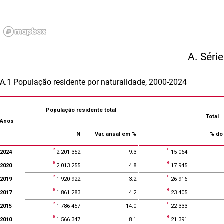
A. Séri
A.1 População residente por naturalidade, 2000-2024
População residente total
Total
Anos
N
Var. anual em %
% do 
2024
2 201 352
9.3
15 064
2020
2 013 255
4.8
17 945
2019
1 920 922
3.2
26 916
2017
1 861 283
4.2
23 405
2015
1 786 457
14.0
22 333
2010
1 566 347
8.1
21 391