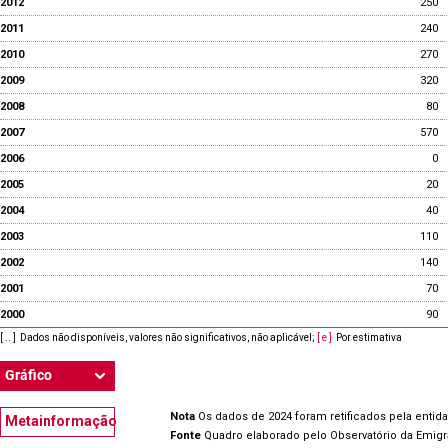
2012
250
2011
240
2010
270
2009
320
2008
80
2007
570
2006
0
2005
20
2004
40
2003
110
2002
140
2001
70
2000
90
[ .. ]
Dados não disponíveis, valores não significativos, não aplicável
;
[ e ]
Por estimativa
Gráfico
Nota
Os dados de 2024 foram retificados pela entid
Metainformação
Fonte
Quadro elaborado pelo Observatório da Emig