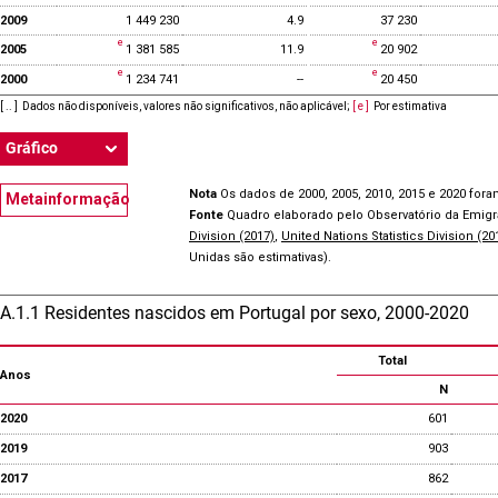
2009
1 449 230
4.9
37 230
2005
1 381 585
11.9
20 902
2000
1 234 741
--
20 450
[ .. ]
Dados não disponíveis, valores não significativos, não aplicável
;
[ e ]
Por estimativa
Gráfico
Nota
Os dados de 2000, 2005, 2010, 2015 e 2020 fora
Metainformação
Fonte
Quadro elaborado pelo Observatório da Emig
Division (2017)
,
United Nations Statistics Division (20
Unidas são estimativas).
A.1.1 Residentes nascidos em Portugal por sexo, 2000-2020
Total
Anos
N
2020
601
2019
903
2017
862