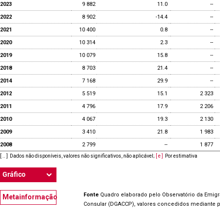
2023
9 882
11.0
--
2022
8 902
-14.4
--
2021
10 400
0.8
--
2020
10 314
2.3
--
2019
10 079
15.8
--
2018
8 703
21.4
--
2014
7 168
29.9
--
2012
5 519
15.1
2 323
2011
4 796
17.9
2 206
2010
4 067
19.3
2 130
2009
3 410
21.8
1 983
2008
2 799
--
1 877
[ .. ]
Dados não disponíveis, valores não significativos, não aplicável
;
[ e ]
Por estimativa
Gráfico
Fonte
Quadro elaborado pelo Observatório da Emig
Metainformação
Consular (DGACCP), valores concedidos mediante 