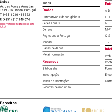
Lisboa
Todos
Entr
Av. das Forças Armadas,
Dados
1649-026 Lisboa, Portugal
A‐D
T. (+351) 210 464 322
Estimativas e dados globais
E‐H
F. (+351) 217 940 074
Séries anuais
I‐L
observatorioemigracao@iscte-
iul.pt
Censos
M‐P
Regressos a Portugal
Q‐S
Mapas
T‐Z
Bases de dados
Inic
Metainformação
Webi
Recursos
Conf
Bibliografia
Form
Investigação
Encon
Teses e dissertações
Outr
Recortes de imprensa
Parceiros