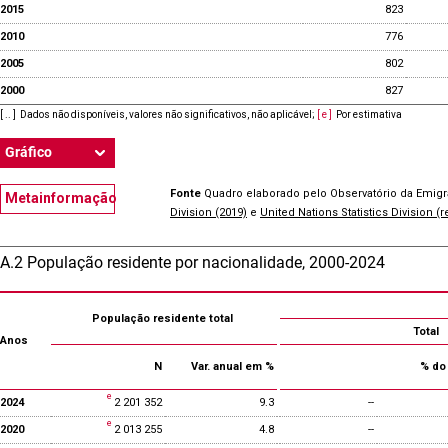
2015
823
2010
776
2005
802
2000
827
[ .. ]
Dados não disponíveis, valores não significativos, não aplicável
;
[ e ]
Por estimativa
Gráfico
Fonte
Quadro elaborado pelo Observatório da Emig
Metainformação
Division (2019)
e
United Nations Statistics Division (
A.2 População residente por nacionalidade, 2000-2024
População residente total
Total
Anos
N
Var. anual em %
% do 
2024
2 201 352
9.3
--
2020
2 013 255
4.8
--