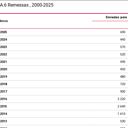
A.6 Remessas , 2000-2025
Enviadas para 
Anos
2025
430
2024
440
2023
570
2022
520
2021
490
2020
450
2019
480
2018
720
2017
900
2016
2 220
2015
2 640
2014
1 610
2013
530