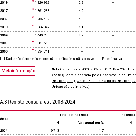
2019
1 920 922
3.2
--
2017
1 861 283
4.2
--
2015
1 786 457
14.0
--
2010
1 566 347
8.1
--
2009
1 449 230
4.9
--
2005
1 381 585
11.9
--
2000
1 234 741
--
--
[ .. ]
Dados não disponíveis, valores não significativos, não aplicável
;
[ e ]
Por estimativa
Nota
Os dados de 2000, 2005, 2010, 2015 e 2020 fora
Metainformação
Fonte
Quadro elaborado pelo Observatório da Emig
Division (2017)
,
United Nations Statistics Division (20
Unidas são estimativas).
A.3 Registo consulares , 2008-2024
Total de inscritos
Inscrito
Anos
N
Var. anual em %
N
2024
9 713
-1.7
--