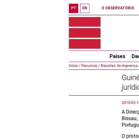
PT
EN
O OBSERVATÓRIO
Países
Da
Início /
Recursos /
Recortes de imprensa 
Guiné
juríd
2010-02-1
A Direc
Bissau,
Portugu
O proto