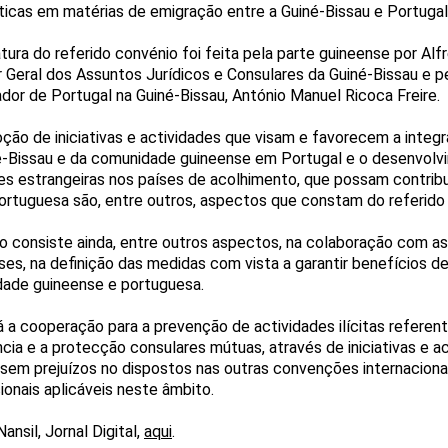
íticas em matérias de emigração entre a Guiné-Bissau e Portugal
atura do referido convénio foi feita pela parte guineense por A
r Geral dos Assuntos Jurídicos e Consulares da Guiné-Bissau e p
dor de Portugal na Guiné-Bissau, António Manuel Ricoca Freire.
ção de iniciativas e actividades que visam e favorecem a inte
é-Bissau e da comunidade guineense em Portugal e o desenvol
es estrangeiras nos países de acolhimento, que possam contribu
portuguesa são, entre outros, aspectos que constam do referido
o consiste ainda, entre outros aspectos, na colaboração com a
íses, na definição das medidas com vista a garantir benefícios d
ade guineense e portuguesa.
rá a cooperação para a prevenção de actividades ilícitas refere
ncia e a protecção consulares mútuas, através de iniciativas e 
 sem prejuízos no dispostos nas outras convenções internaciona
ionais aplicáveis neste âmbito.
nsil, Jornal Digital,
aqui
.