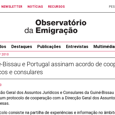
NEWSLETTER
NOTÍCIAS
RECURSOS
dos
Destaques
Publicações
Entrevistas
Multimédia
/
2010
-Bissau e Portugal assinam acordo de coo
icos e consulares
0
ção Geral dos Assuntos Jurídicos e Consulares da Guiné-Bissau a
 um protocolo de cooperação com a Direcção Geral dos Assunt
esas.
colo consiste na partilha de experiências e informação no âmb