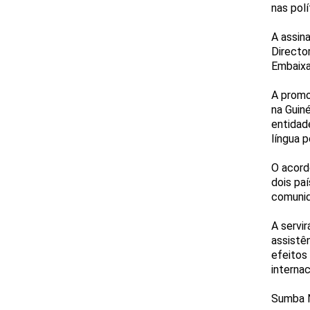
nas pol
A assin
Directo
Embaixa
A promo
na Guin
entidad
língua 
O acord
dois pa
comunid
A servi
assistê
efeitos
internac
Sumba Na