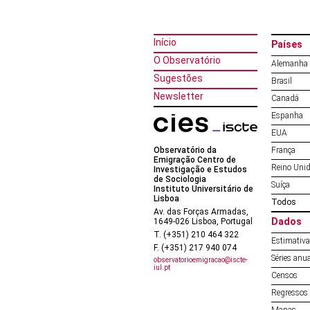
Início
Países
O Observatório
Alemanha
Sugestões
Brasil
Newsletter
Canadá
Espanha
EUA
Observatório da
França
Emigração Centro de
Reino Uni
Investigação e Estudos
de Sociologia
Suíça
Instituto Universitário de
Lisboa
Todos
Av. das Forças Armadas,
Dados
1649-026 Lisboa, Portugal
T. (+351) 210 464 322
Estimativa
F. (+351) 217 940 074
Séries anu
observatorioemigracao@iscte-
iul.pt
Censos
Regressos 