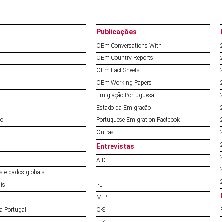
Publicações
OEm Conversations With
OEm Country Reports
OEm Fact Sheets
OEm Working Papers
Emigração Portuguesa
Estado da Emigração
do
Portuguese Emigration Factbook
Outras
Entrevistas
A‐D
s e dados globais
E‐H
ais
I‐L
M‐P
a Portugal
Q‐S