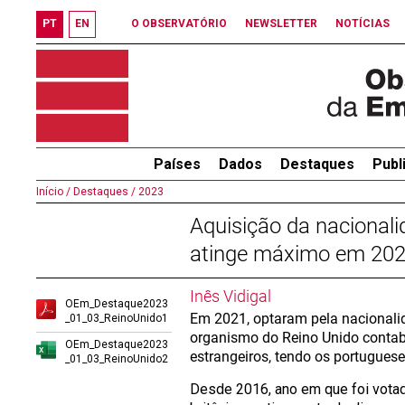
PT
EN
O OBSERVATÓRIO
NEWSLETTER
NOTÍCIAS
Países
Dados
Destaques
Publ
Início /
Destaques /
2023
Aquisição da nacionali
atinge máximo em 20
Inês Vidigal
OEm_Destaque2023
Em 2021, optaram pela nacionali
_01_03_ReinoUnido1
organismo do Reino Unido contabi
OEm_Destaque2023
estrangeiros, tendo os portuguese
_01_03_ReinoUnido2
Desde 2016, ano em que foi votad