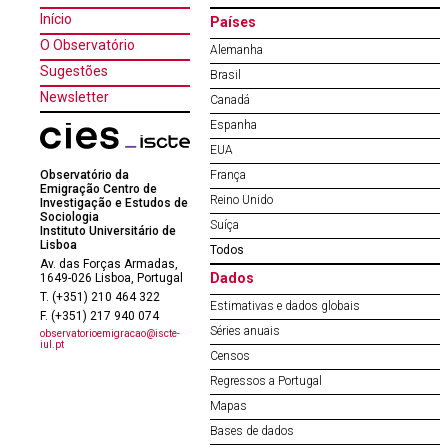
Início
Países
O Observatório
Alemanha
Sugestões
Brasil
Newsletter
Canadá
Espanha
EUA
Observatório da
França
Emigração Centro de
Reino Unido
Investigação e Estudos de
Sociologia
Suíça
Instituto Universitário de
Lisboa
Todos
Av. das Forças Armadas,
Dados
1649-026 Lisboa, Portugal
T. (+351) 210 464 322
Estimativas e dados globais
F. (+351) 217 940 074
Séries anuais
observatorioemigracao@iscte-
iul.pt
Censos
Regressos a Portugal
Mapas
Bases de dados