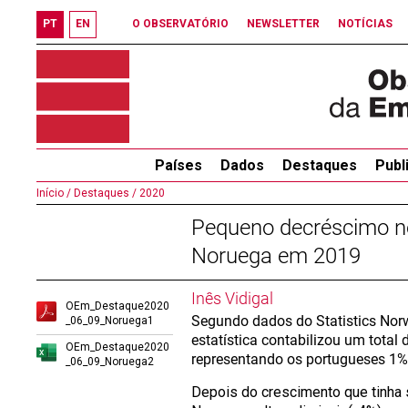
PT
EN
O OBSERVATÓRIO
NEWSLETTER
NOTÍCIAS
Países
Dados
Destaques
Publ
Início /
Destaques /
2020
Pequeno decréscimo n
Noruega em 2019
Inês Vidigal
OEm_Destaque2020
Segundo dados do Statistics Norw
_06_09_Noruega1
estatística contabilizou um total 
OEm_Destaque2020
representando os portugueses 1% 
_06_09_Noruega2
Depois do crescimento que tinha 