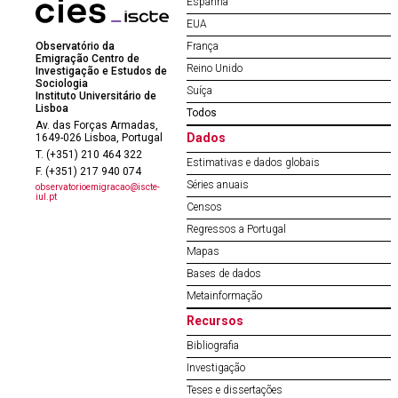
Espanha
EUA
Observatório da
França
Emigração Centro de
Reino Unido
Investigação e Estudos de
Sociologia
Suíça
Instituto Universitário de
Lisboa
Todos
Av. das Forças Armadas,
Dados
1649-026 Lisboa, Portugal
T. (+351) 210 464 322
Estimativas e dados globais
F. (+351) 217 940 074
Séries anuais
observatorioemigracao@iscte-
iul.pt
Censos
Regressos a Portugal
Mapas
Bases de dados
Metainformação
Recursos
Bibliografia
Investigação
Teses e dissertações