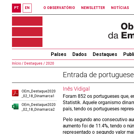
PT
EN
O OBSERVATÓRIO
NEWSLETTER
NOTÍCIAS
Países
Dados
Destaques
Publ
Início /
Destaques /
2020
Entrada de portugues
Inês Vidigal
OEm_Destaque2020
Foram 852 os portugueses que, 
_02_18_Dinamarca1
Statistik. Aquele organismo dina
OEm_Destaque2020
país, tendo os portugueses repres
_02_18_Dinamarca2
Pelo segundo ano consecutivo au
aumento foi de 11.4%, tendo o n
representado o segundo valor mai