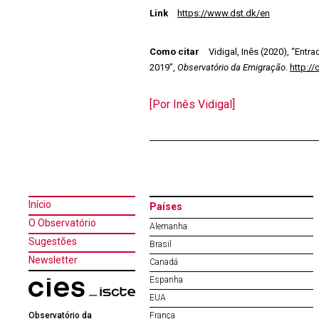
Link
https://www.dst.dk/en
Como citar
Vidigal, Inês (2020), “Entr
2019”,
Observatório da Emigração
.
http:/
[Por Inês Vidigal]
Início
Países
O Observatório
Alemanha
Sugestões
Brasil
Newsletter
Canadá
Espanha
EUA
Observatório da
França