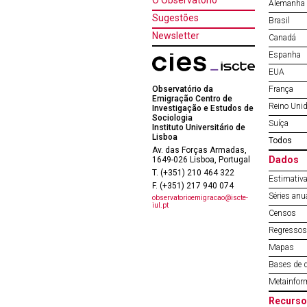
O Observatório
Alemanha
Sugestões
Brasil
Newsletter
Canadá
Espanha
EUA
Observatório da
França
Emigração Centro de
Reino Uni
Investigação e Estudos de
Sociologia
Suíça
Instituto Universitário de
Lisboa
Todos
Av. das Forças Armadas,
Dados
1649-026 Lisboa, Portugal
T. (+351) 210 464 322
Estimativa
F. (+351) 217 940 074
Séries anu
observatorioemigracao@iscte-
iul.pt
Censos
Regressos 
Mapas
Bases de 
Metainfor
Recurso