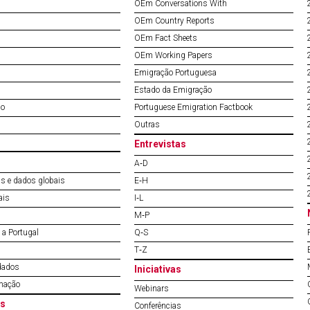
OEm Conversations With
OEm Country Reports
OEm Fact Sheets
OEm Working Papers
Emigração Portuguesa
Estado da Emigração
do
Portuguese Emigration Factbook
Outras
Entrevistas
A‐D
s e dados globais
E‐H
ais
I‐L
M‐P
a Portugal
Q‐S
T‐Z
dados
Iniciativas
mação
Webinars
s
Conferências