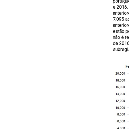
portugu
e 2016.
anterio
7,095 a
anterio
estão p
não é re
de 2016
subregi