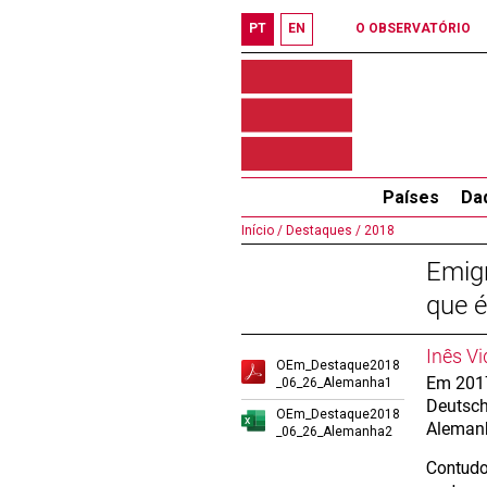
PT
EN
O OBSERVATÓRIO
Países
Da
Início /
Destaques /
2018
Emig
que é
Inês Vi
OEm_Destaque2018
Em 2017
_06_26_Alemanha1
Deutsch
OEm_Destaque2018
Alemanh
_06_26_Alemanha2
Contudo