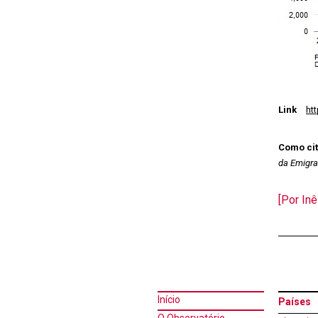
Link
ht
Como cit
da Emigr
[Por Inê
Início
Países