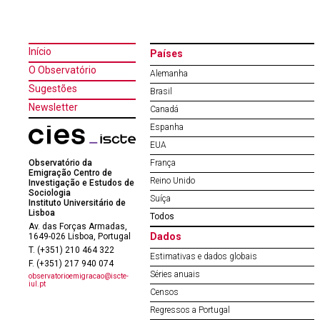
Início
Países
O Observatório
Alemanha
Sugestões
Brasil
Newsletter
Canadá
Espanha
EUA
Observatório da
França
Emigração Centro de
Reino Unido
Investigação e Estudos de
Sociologia
Suíça
Instituto Universitário de
Lisboa
Todos
Av. das Forças Armadas,
Dados
1649-026 Lisboa, Portugal
T. (+351) 210 464 322
Estimativas e dados globais
F. (+351) 217 940 074
Séries anuais
observatorioemigracao@iscte-
iul.pt
Censos
Regressos a Portugal