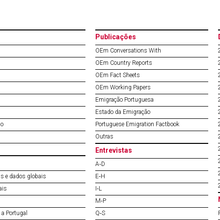
Publicações
OEm Conversations With
OEm Country Reports
OEm Fact Sheets
OEm Working Papers
Emigração Portuguesa
Estado da Emigração
do
Portuguese Emigration Factbook
Outras
Entrevistas
A‐D
s e dados globais
E‐H
ais
I‐L
M‐P
a Portugal
Q‐S