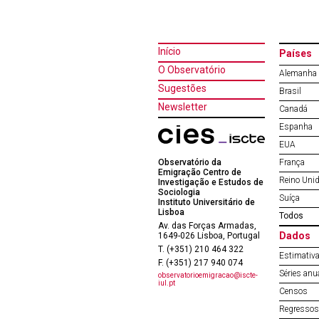
Início
Países
O Observatório
Alemanha
Sugestões
Brasil
Newsletter
Canadá
Espanha
EUA
Observatório da
França
Emigração Centro de
Reino Uni
Investigação e Estudos de
Sociologia
Suíça
Instituto Universitário de
Lisboa
Todos
Av. das Forças Armadas,
Dados
1649-026 Lisboa, Portugal
T. (+351) 210 464 322
Estimativa
F. (+351) 217 940 074
Séries anu
observatorioemigracao@iscte-
iul.pt
Censos
Regressos 