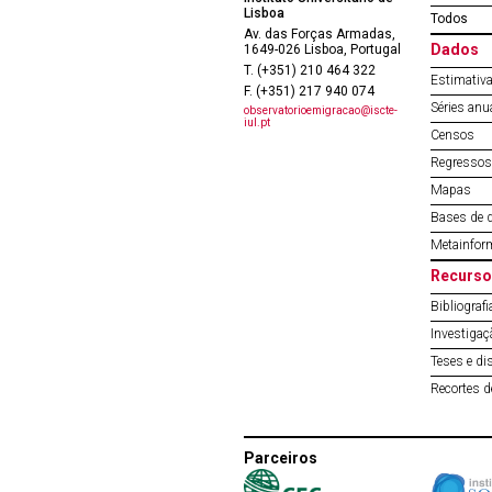
Lisboa
Todos
Av. das Forças Armadas,
Dados
1649-026 Lisboa, Portugal
T. (+351) 210 464 322
Estimativa
F. (+351) 217 940 074
Séries anu
observatorioemigracao@iscte-
iul.pt
Censos
Regressos 
Mapas
Bases de 
Metainfor
Recurso
Bibliografi
Investigaç
Teses e di
Recortes 
Parceiros