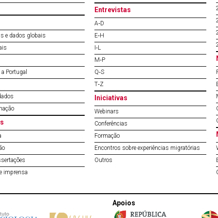
Entrevistas
A‐D
s e dados globais
E‐H
ais
I‐L
M‐P
a Portugal
Q‐S
T‐Z
dados
Iniciativas
mação
Webinars
s
Conferências
a
Formação
ão
Encontros sobre experiências migratórias
ssertações
Outros
de imprensa
Apoios