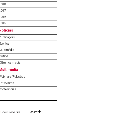
2018
2017
2016
2015
Notícias
Publicações
Eventos
Multimédia
Outros
OEm nos média
Multimédia
Webinars/Palestras
Entrevistas
Conferências