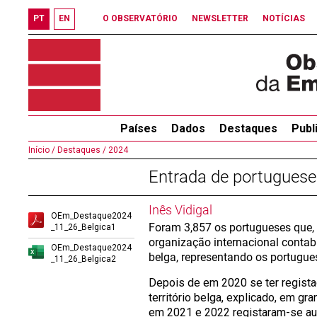
PT
EN
O OBSERVATÓRIO
NEWSLETTER
NOTÍCIAS
Países
Dados
Destaques
Publ
Início /
Destaques /
2024
Entrada de portuguese
Inês Vidigal
OEm_Destaque2024
Foram 3,857 os portugueses que,
_11_26_Belgica1
organização internacional contabi
OEm_Destaque2024
belga, representando os portugues
_11_26_Belgica2
Depois de em 2020 se ter regist
território belga, explicado, em gr
em 2021 e 2022 registaram-se aum