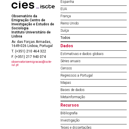
Espanha
EUA
Observatório da
França
Emigração Centro de
Reino Unido
Investigação e Estudos de
Sociologia
Suíça
Instituto Universitário de
Lisboa
Todos
Av. das Forças Armadas,
Dados
1649-026 Lisboa, Portugal
T. (+351) 210 464 322
Estimativas e dados globais
F. (+351) 217 940 074
Séries anuais
observatorioemigracao@iscte-
iul.pt
Censos
Regressos a Portugal
Mapas
Bases de dados
Metainformação
Recursos
Bibliografia
Investigação
Teses e dissertações